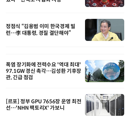
정점식 “김용범 이미 한국경제 빌
런…李 대통령, 경질 결단해야”
폭염 장기화에 전력수요 '역대 최대'
97.1GW 경신 촉각…김성환 기후장
관, 긴급 점검
[르포] 정부 GPU 7656장 운영 최전
선…'NHN 팩토리X' 가보니