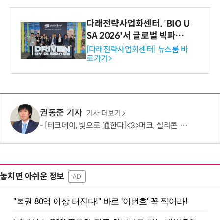
다래전략사업화센터, 'BIO U
SA 2026'서 글로벌 빅파마
와의 비즈니스 미팅 지원…K
[다래전략사업화센터] 뉴스룸 바
로가기>
-바이오 해외 진출 교두보 확
보
권동준 기자
기사 더보기
[테크데이, 빛으로 通한다]<3>머크, 실리콘 포토닉스 공략 개시…'신성장 동력 확보'
놓치면 아쉬운 정보
AD