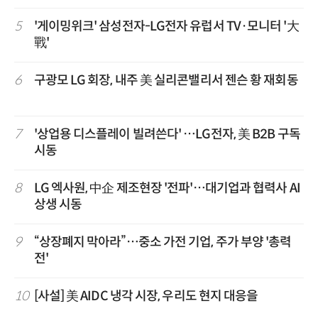
5
'게이밍위크' 삼성전자-LG전자 유럽서 TV·모니터 '大
戰'
6
구광모 LG 회장, 내주 美 실리콘밸리서 젠슨 황 재회동
7
'상업용 디스플레이 빌려쓴다' …LG전자, 美 B2B 구독
시동
8
LG 엑사원, 中企 제조현장 '전파'…대기업과 협력사 AI
상생 시동
9
“상장폐지 막아라”…중소 가전 기업, 주가 부양 '총력
전'
10
[사설] 美 AIDC 냉각 시장, 우리도 현지 대응을