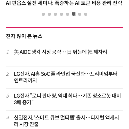
AI 핀옵스 실전 세미나: 폭증하는 AI 토큰 비용 관리 전략
전자 많이 본 뉴스
1
美 AIDC 냉각 시장 공략… 日 뛰는데 韓 제자리
2
LG전자, AI홈 SoC 풀 라인업 국산화…프리미엄부터
엔트리까지
3
LG전자 “로니 판매량, 역대 최다…기존 청소로봇 대비
3배 증가”
4
신일전자, '스마트 큐브 멀티탭' 출시…디지털 액세서
리 시장 진출