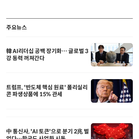
주요뉴스
韓 AI리더십 공백 장기화… 글로벌 3
강 동력 꺼져간다
트럼프, '반도체 핵심 원료' 폴리실리
콘 파생상품에 15% 관세
中 통신사, 'AI 토큰'으로 분기 2兆 벌
었다…한국도 사업화 시동