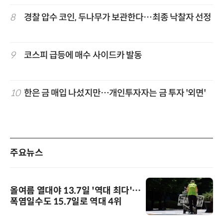
8
경찰 압수 코인, 두나무가 보관한다…최종 낙찰자 선정
9
코스피 급등에 매수 사이드카 발동
10
한은 금 매입 나섰지만…개인투자자는 금 투자 '외면'
주요뉴스
올여름 열대야 13.7일 '역대 최다'…
폭염일수도 15.7일로 역대 4위