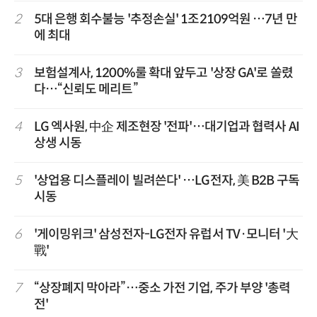
2
5대 은행 회수불능 '추정손실' 1조2109억원 …7년 만
에 최대
3
보험설계사, 1200%룰 확대 앞두고 '상장 GA'로 쏠렸
다…“신뢰도 메리트”
4
LG 엑사원, 中企 제조현장 '전파'…대기업과 협력사 AI
상생 시동
5
'상업용 디스플레이 빌려쓴다' …LG전자, 美 B2B 구독
시동
6
'게이밍위크' 삼성전자-LG전자 유럽서 TV·모니터 '大
戰'
7
“상장폐지 막아라”…중소 가전 기업, 주가 부양 '총력
전'