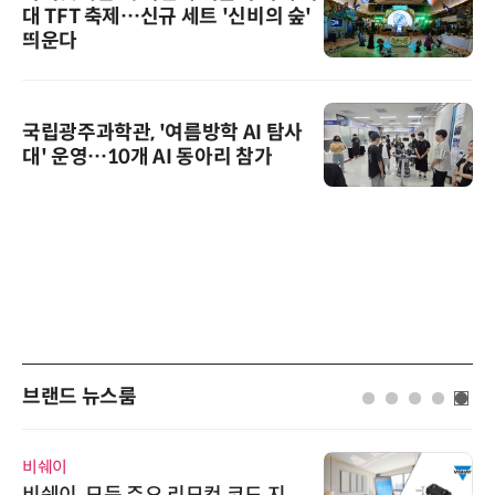
대 TFT 축제…신규 세트 '신비의 숲'
띄운다
국립광주과학관, '여름방학 AI 탐사
대' 운영…10개 AI 동아리 참가
브랜드 뉴스룸
비쉐이
비쉐이, 모든 주요 리모컨 코드 지