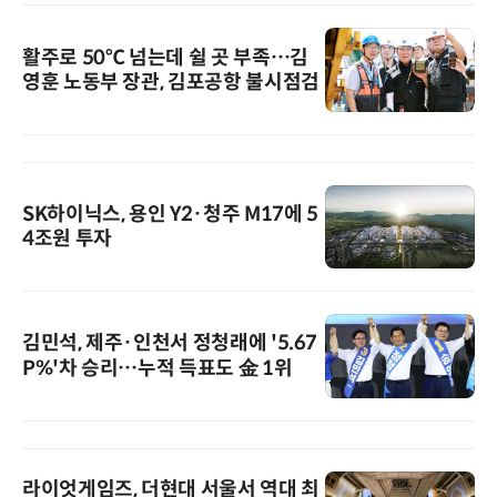
활주로 50℃ 넘는데 쉴 곳 부족…김
영훈 노동부 장관, 김포공항 불시점검
SK하이닉스, 용인 Y2·청주 M17에 5
4조원 투자
김민석, 제주·인천서 정청래에 '5.67
P%'차 승리…누적 득표도 金 1위
라이엇게임즈, 더현대 서울서 역대 최