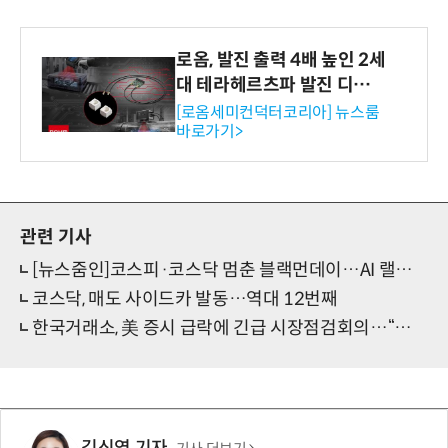
로옴, 발진 출력 4배 높인 2세
대 테라헤르츠파 발진 디바이
스 개발
[로옴세미컨덕터코리아] 뉴스룸
바로가기>
관련 기사
[뉴스줌인]코스피·코스닥 멈춘 블랙먼데이…AI 랠리 과열에 금리 쇼크
코스닥, 매도 사이드카 발동…역대 12번째
한국거래소, 美 증시 급락에 긴급 시장점검회의…“시장 안정 운영 총력”