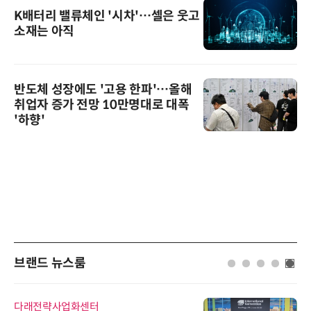
K배터리 밸류체인 '시차'…셀은 웃고
소재는 아직
반도체 성장에도 '고용 한파'…올해
취업자 증가 전망 10만명대로 대폭
'하향'
브랜드 뉴스룸
다래전략사업화센터