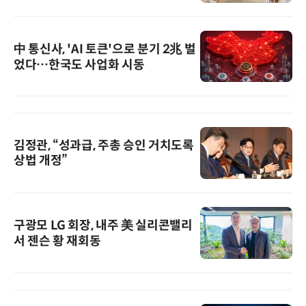
中 통신사, 'AI 토큰'으로 분기 2兆 벌
었다…한국도 사업화 시동
김정관, “성과급, 주총 승인 거치도록
상법 개정”
구광모 LG 회장, 내주 美 실리콘밸리
서 젠슨 황 재회동