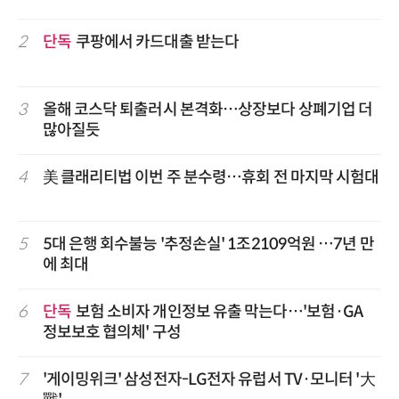
2
단독
쿠팡에서 카드대출 받는다
3
올해 코스닥 퇴출러시 본격화…상장보다 상폐기업 더
많아질듯
4
美 클래리티법 이번 주 분수령…휴회 전 마지막 시험대
5
5대 은행 회수불능 '추정손실' 1조2109억원 …7년 만
에 최대
6
단독
보험 소비자 개인정보 유출 막는다…'보험·GA
정보보호 협의체' 구성
7
'게이밍위크' 삼성전자-LG전자 유럽서 TV·모니터 '大