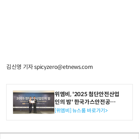
김신영 기자 spicyzero@etnews.com
위엠비, '2025 첨단안전산업
인의 밤' 한국가스안전공사
사장상 수상
[위엠비] 뉴스룸 바로가기>