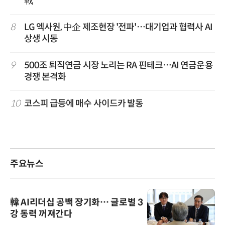
戰'
8
LG 엑사원, 中企 제조현장 '전파'…대기업과 협력사 AI
상생 시동
9
500조 퇴직연금 시장 노리는 RA 핀테크…AI 연금운용
경쟁 본격화
10
코스피 급등에 매수 사이드카 발동
주요뉴스
韓 AI리더십 공백 장기화… 글로벌 3
강 동력 꺼져간다