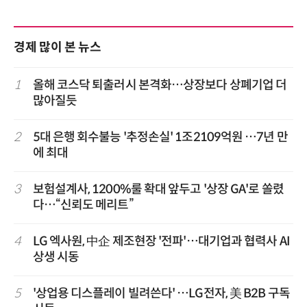
경제 많이 본 뉴스
1
올해 코스닥 퇴출러시 본격화…상장보다 상폐기업 더
많아질듯
2
5대 은행 회수불능 '추정손실' 1조2109억원 …7년 만
에 최대
3
보험설계사, 1200%룰 확대 앞두고 '상장 GA'로 쏠렸
다…“신뢰도 메리트”
4
LG 엑사원, 中企 제조현장 '전파'…대기업과 협력사 AI
상생 시동
5
'상업용 디스플레이 빌려쓴다' …LG전자, 美 B2B 구독