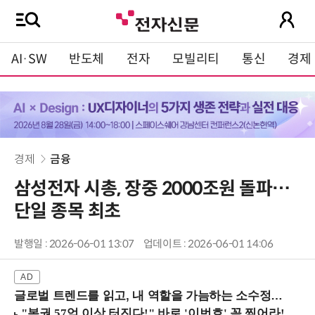
AI·SW
반도체
전자
모빌리티
통신
경제
경제
금융
삼성전자 시총, 장중 2000조원 돌파…
단일 종목 최초
발행일 : 2026-06-01 13:07
업데이트 : 2026-06-01 14:06
글로벌 트렌드를 읽고, 내 역할을 가늠하는 소수정예 실습 워크숍 (8/28 신논현역)