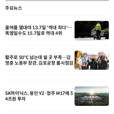
주요뉴스
올여름 열대야 13.7일 '역대 최다'…
폭염일수도 15.7일로 역대 4위
활주로 50℃ 넘는데 쉴 곳 부족…김
영훈 노동부 장관, 김포공항 불시점검
SK하이닉스, 용인 Y2·청주 M17에 5
4조원 투자