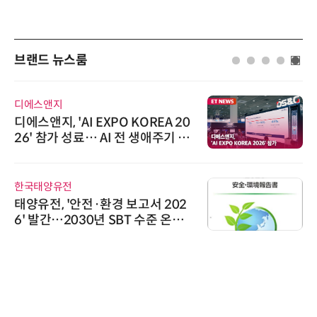
브랜드 뉴스룸
디에스앤지
디에스앤지, 'AI EXPO KOREA 20
26' 참가 성료… AI 전 생애주기 아
우르는 통합 솔루션 선봬
한국태양유전
태양유전, '안전·환경 보고서 202
6' 발간…2030년 SBT 수준 온실
가스 감축 추진