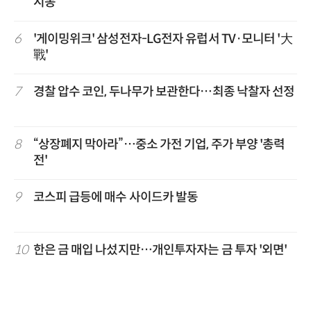
시동
6
'게이밍위크' 삼성전자-LG전자 유럽서 TV·모니터 '大
戰'
7
경찰 압수 코인, 두나무가 보관한다…최종 낙찰자 선정
8
“상장폐지 막아라”…중소 가전 기업, 주가 부양 '총력
전'
9
코스피 급등에 매수 사이드카 발동
10
한은 금 매입 나섰지만…개인투자자는 금 투자 '외면'