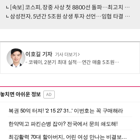
[속보] 코스피, 장중 사상 첫 8800선 돌파…최고치 행진
삼성전자, 5년간 5조원 상생 투자 선언…임협 타결 직후 '쇄신' 천명
이호길 기자
기사 더보기
코웨이, 2분기 최대 실적…연간 매출 5조원·영업이익 1조원 '순항'
놓치면 아쉬운 정보
AD