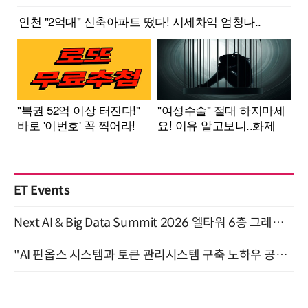
ET Events
Next AI & Big Data Summit 2026 엘타워 6층 그레이스홀 개최 (9/18)
"AI 핀옵스 시스템과 토큰 관리시스템 구축 노하우 공개" 잠실 한국광고문화회관 2층 대회의실 (8/21)