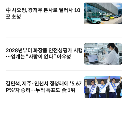
中 샤오펑, 광저우 본사로 딜러사 10
곳 초청
2028년부터 화장품 안전성평가 시행
…업계는 “사람이 없다” 아우성
김민석, 제주·인천서 정청래에 '5.67
P%'차 승리…누적 득표도 金 1위