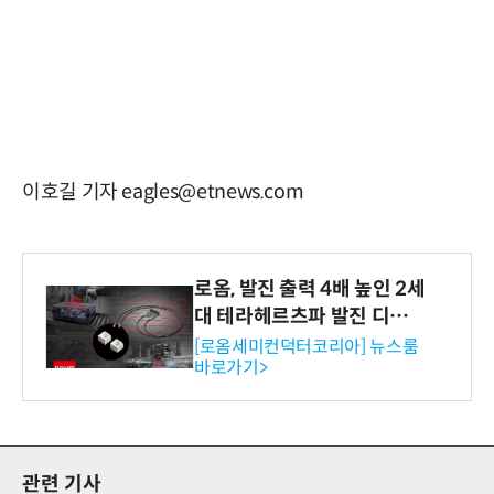
이호길 기자 eagles@etnews.com
로옴, 발진 출력 4배 높인 2세
대 테라헤르츠파 발진 디바이
스 개발
[로옴세미컨덕터코리아] 뉴스룸
바로가기>
관련 기사