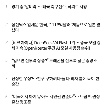
1
경기 중 '날벼락'… 태국 축구선수, 낙뢰로 사망
2
삼전닉스 앞세운 한국, '1119억달러' 처음으로 일본 앞
섰다
3
[테크 차이나] DeepSeek V4 Flash 1위… 중국 모델 강
세 지속(OpenRouter 주간 AI 모델 사용량 순위)
4
“입으면 전투력 상승?” 드래곤볼 전투복 닮은 중량조
끼
5
진정한 우정?…친구 구하려다 둘 다 의자 틈에 목이 낀
순간
6
“미국에서 아기 낳아도 시민권 안준다”… 트럼프, 원정
출산 정조준