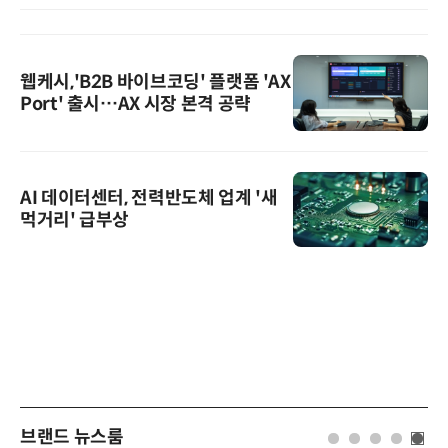
웹케시,'B2B 바이브코딩' 플랫폼 'AX
Port' 출시…AX 시장 본격 공략
AI 데이터센터, 전력반도체 업계 '새
먹거리' 급부상
브랜드 뉴스룸