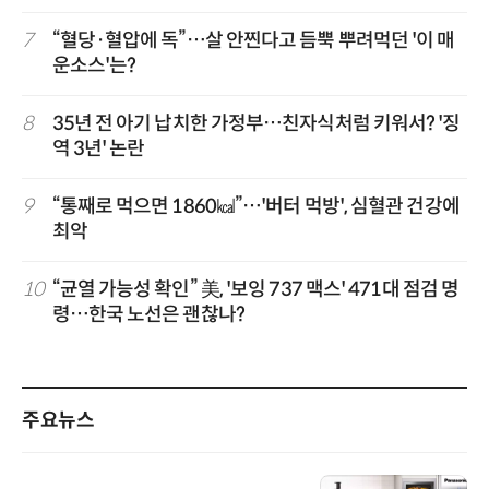
7
“혈당·혈압에 독”…살 안찐다고 듬뿍 뿌려먹던 '이 매
운소스'는?
8
35년 전 아기 납치한 가정부…친자식처럼 키워서? '징
역 3년' 논란
9
“통째로 먹으면 1860㎉”…'버터 먹방', 심혈관 건강에
최악
10
“균열 가능성 확인” 美, '보잉 737 맥스' 471대 점검 명
령…한국 노선은 괜찮나?
주요뉴스