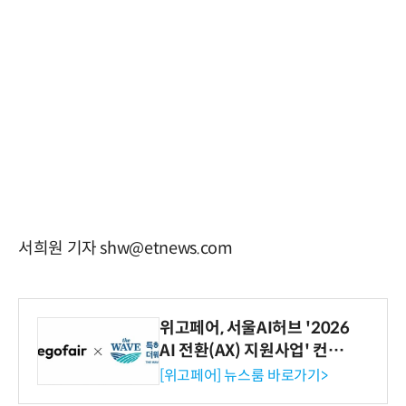
서희원 기자 shw@etnews.com
위고페어, 서울AI허브 '2026
AI 전환(AX) 지원사업' 컨소
시엄 선정
[위고페어] 뉴스룸 바로가기>