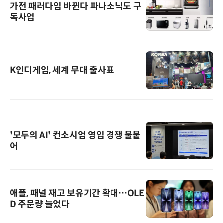
가전 패러다임 바뀐다 파나소닉도 구
독사업
K인디게임, 세계 무대 출사표
'모두의 AI' 컨소시엄 영입 경쟁 불붙
어
애플, 패널 재고 보유기간 확대…OLE
D 주문량 늘었다