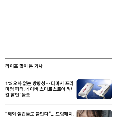
라이프 많이 본 기사
1% 오차 없는 방향성… 타마시 프리
미엄 퍼터, 네이버 스마트스토어 '반
값 할인' 돌풍
“해외 셀럽들도 붙인다”... 드림패치,