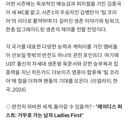
이번 시즌에는 독보적인 예능감과 피지컬을 가진 김종국
이 새 MC를 맡고, 시즌1의 우승자인 김병만이 '팀 코리
아'의 리더로 활약하며 더 깊어진 생존 이야기와 팀워크,
한층 업그레이드된 생존의 재미를 전할 전망이다.
각 국가를 대표한 다양한 능력과 캐릭터를 가진 멤버들
이 선보일 뜻밖의 반전도 하나의 관전 포인트다. 여기에
UDT 출신의 차세대 생존왕 육준서와 강한 승부욕과 집
중력을 지닌 히든카드 더보이즈 영훈이 합류해 '팀 코리
아'에 힘을 더하며 팬들의 기대를 모은다. (리얼리티, 한
국, 2026)
◇ 완전히 뒤바뀐 세계, 돌아갈 수 있을까? -
'레이디스 퍼
스트: 거꾸로 가는 남자 Ladies First'