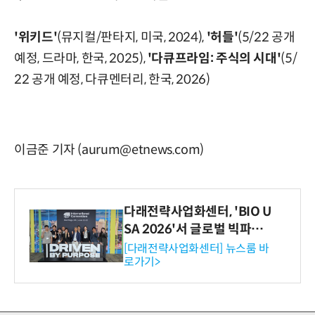
'위키드'
(뮤지컬/판타지, 미국, 2024),
'허들'
(5/22 공개
예정, 드라마, 한국, 2025),
'다큐프라임: 주식의 시대'
(5/
22 공개 예정, 다큐멘터리, 한국, 2026)
이금준 기자 (aurum@etnews.com)
다래전략사업화센터, 'BIO U
SA 2026'서 글로벌 빅파마
와의 비즈니스 미팅 지원…K
[다래전략사업화센터] 뉴스룸 바
로가기>
-바이오 해외 진출 교두보 확
보