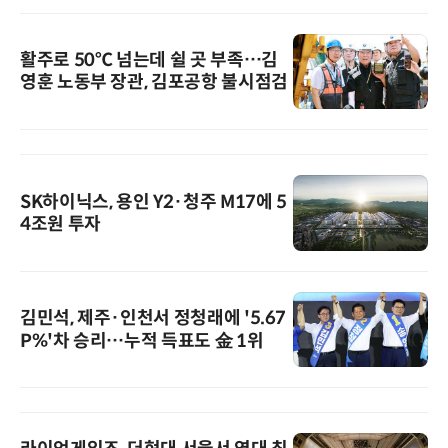
활주로 50℃ 넘는데 쉴 곳 부족…김
영훈 노동부 장관, 김포공항 불시점검
SK하이닉스, 용인 Y2·청주 M17에 5
4조원 투자
김민석, 제주·인천서 정청래에 '5.67
P%'차 승리…누적 득표도 金 1위