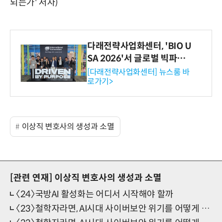
되는가' 저자)
다래전략사업화센터, 'BIO U
SA 2026'서 글로벌 빅파마
와의 비즈니스 미팅 지원…K
[다래전략사업화센터] 뉴스룸 바
로가기>
-바이오 해외 진출 교두보 확
보
이상직 변호사의 생성과 소멸
[관련 연재]
이상직 변호사의 생성과 소멸
〈24〉국방AI 활성화는 어디서 시작해야 할까
〈23〉철학자라면, AI시대 사이버보안 위기를 어떻게 막을까 (하)