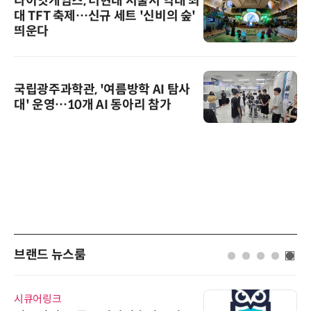
라이엇게임즈, 더현대 서울서 역대 최
대 TFT 축제…신규 세트 '신비의 숲'
띄운다
국립광주과학관, '여름방학 AI 탐사
대' 운영…10개 AI 동아리 참가
브랜드 뉴스룸
시큐어링크