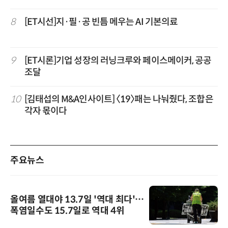
8
[ET시선]지·필·공 빈틈 메우는 AI 기본의료
9
[ET시론]기업 성장의 러닝크루와 페이스메이커, 공공
조달
10
[김태섭의 M&A인사이트] 〈19〉패는 나눠줬다, 조합은
각자 몫이다
주요뉴스
올여름 열대야 13.7일 '역대 최다'…
폭염일수도 15.7일로 역대 4위