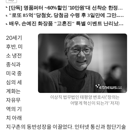
[단독] 명품퍼터 ~60%할인 '10만원'대 선착순 한정판매!
20세기
후반, 미
소 냉전
종식과
미국 중
심의 세
계화는
이상직 법무법인 태평양 변호사('창의는
자유무
어떻게 혁신이 되는가' 저자)
역의 기
치 아래
지구촌의 동반성장을 이끌었다. 인터넷 통신과 첨단기술