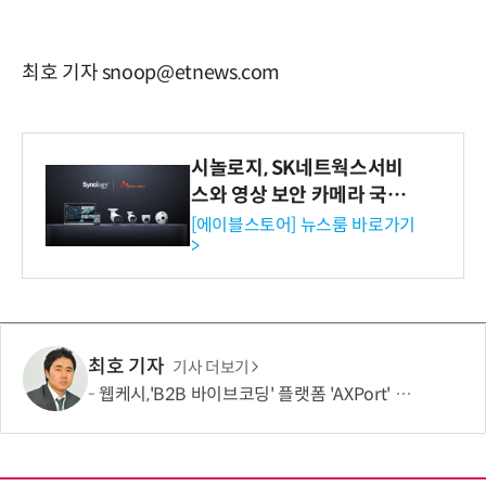
최호 기자 snoop@etnews.com
시놀로지, SK네트웍스서비
스와 영상 보안 카메라 국내
독점 판매 파트너십 체결
[에이블스토어] 뉴스룸 바로가기
>
최호 기자
기사 더보기
웹케시,'B2B 바이브코딩' 플랫폼 'AXPort' 출시…AX 시장 본격 공략