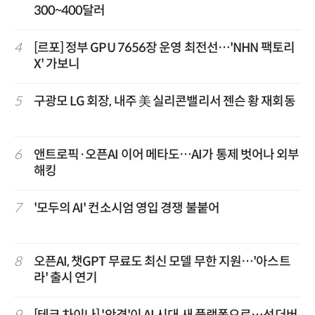
300~400달러
4
[르포] 정부 GPU 7656장 운영 최전선…'NHN 팩토리
X' 가보니
5
구광모 LG 회장, 내주 美 실리콘밸리서 젠슨 황 재회동
6
앤트로픽·오픈AI 이어 메타도…AI가 통제 벗어나 외부
해킹
7
'모두의 AI' 컨소시엄 영입 경쟁 불붙어
8
오픈AI, 챗GPT 무료도 최신 모델 무한 지원…'아스트
라' 출시 연기