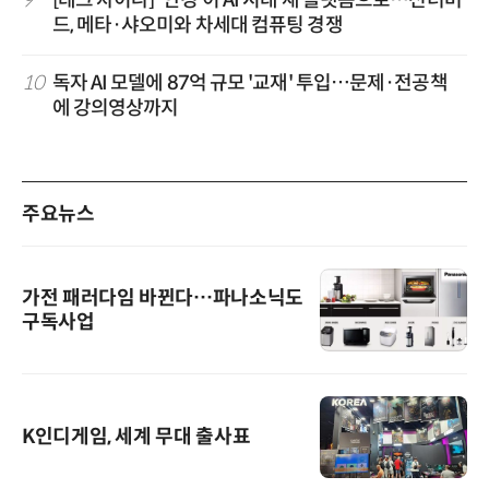
9
[테크 차이나] '안경'이 AI 시대 새 플랫폼으로…선더버
드, 메타·샤오미와 차세대 컴퓨팅 경쟁
10
독자 AI 모델에 87억 규모 '교재' 투입…문제·전공책
에 강의영상까지
주요뉴스
가전 패러다임 바뀐다…파나소닉도
구독사업
K인디게임, 세계 무대 출사표