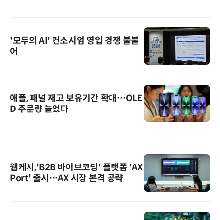
'모두의 AI' 컨소시엄 영입 경쟁 불붙
어
애플, 패널 재고 보유기간 확대…OLE
D 주문량 늘었다
웹케시,'B2B 바이브코딩' 플랫폼 'AX
Port' 출시…AX 시장 본격 공략