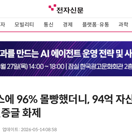
전자
모빌리티
통신
경제
플랫폼·유통
과학
에 96% 몰빵했더니, 94억 자
인증글 화제
업데이트 : 2026-05-14 08:58