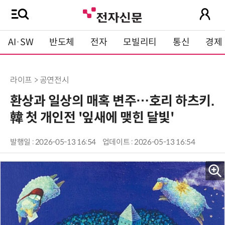
AI·SW
반도체
전자
모빌리티
통신
경제
라이프 > 공연전시
환상과 일상의 매혹 변주…호리 하츠키.
韓 첫 개인전 '잎새에 맺힌 달빛'
발행일 : 2026-05-13 16:54
업데이트 : 2026-05-13 16:54