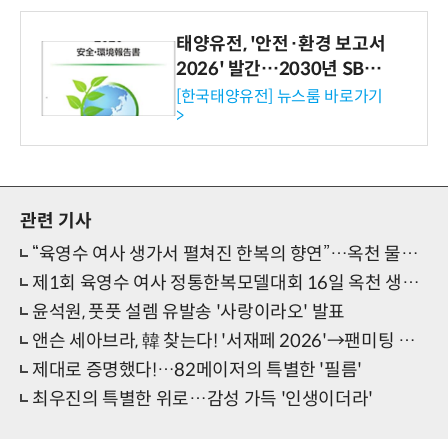
태양유전, '안전·환경 보고서
2026' 발간…2030년 SBT
수준 온실가스 감축 추진
[한국태양유전] 뉴스룸 바로가기
>
관련 기사
“육영수 여사 생가서 펼쳐진 한복의 향연”…옥천 물들인 전통문화 축제
제1회 육영수 여사 정통한복모델대회 16일 옥천 생가서 개최
윤석원, 풋풋 설렘 유발송 '사랑이라오' 발표
앤슨 세아브라, 韓 찾는다! '서재페 2026'→팬미팅 출격
제대로 증명했다!…82메이저의 특별한 '필름'
최우진의 특별한 위로…감성 가득 '인생이더라'