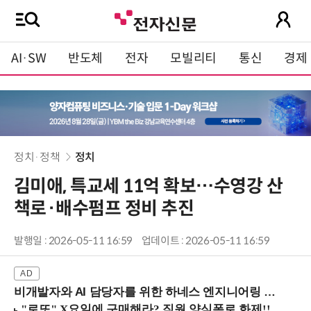
AI·SW
반도체
전자
모빌리티
통신
경제
정치·정책
정치
김미애, 특교세 11억 확보…수영강 산
책로·배수펌프 정비 추진
발행일 : 2026-05-11 16:59
업데이트 : 2026-05-11 16:59
비개발자와 AI 담당자를 위한 하네스 엔지니어링 입문과정 (8/20 신논현역)