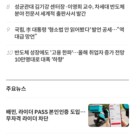
8
성균관대 김기강 센터장·이영희 교수, 차세대 반도체
분야 전문서 세계적 출판사서 발간
9
국힘, 李 대통령 '형소법 안 읽어봤다' 발언 공세…“역
대급 망언”
10
반도체 성장에도 '고용 한파'…올해 취업자 증가 전망
10만명대로 대폭 '하향'
주요뉴스
배민, 라이더 PASS 본인인증 도입…
무자격 라이더 차단