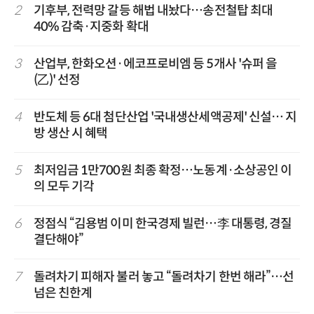
2
기후부, 전력망 갈등 해법 내놨다…송전철탑 최대
40% 감축·지중화 확대
3
산업부, 한화오션·에코프로비엠 등 5개사 '슈퍼 을
(乙)' 선정
4
반도체 등 6대 첨단산업 '국내생산세액공제' 신설… 지
방 생산 시 혜택
5
최저임금 1만700원 최종 확정…노동계·소상공인 이
의 모두 기각
6
정점식 “김용범 이미 한국경제 빌런…李 대통령, 경질
결단해야”
7
돌려차기 피해자 불러 놓고 “돌려차기 한번 해라”…선
넘은 친한계