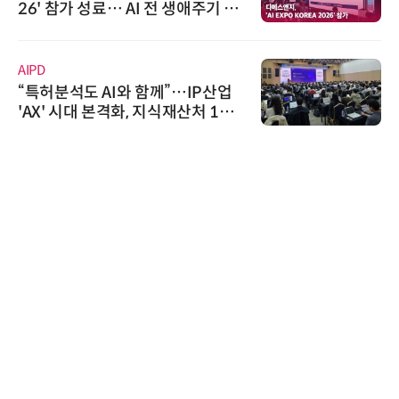
… AI 전 생애주기 아
026'서 글로벌
솔루션 선봬
스 미팅 지원…K
교두보 확보
와이즈스톤
I와 함께”…IP산업
와이즈스톤, 에이데
격화, 지식재산처 1호
수집 데이터'에 
분석사 탄생
수여
한국태양유전
태양유전, '안전·
6' 발간…2030년
가스 감축 추진