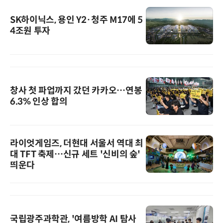
SK하이닉스, 용인 Y2·청주 M17에 5
4조원 투자
창사 첫 파업까지 갔던 카카오…연봉
6.3% 인상 합의
라이엇게임즈, 더현대 서울서 역대 최
대 TFT 축제…신규 세트 '신비의 숲'
띄운다
국립광주과학관, '여름방학 AI 탐사