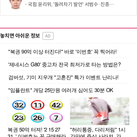
국힘 윤리위, '돌려차기 발언' 서범수·진종오 징계 절차 개시
놓치면 아쉬운 정보
AD