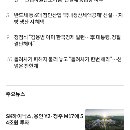
8
반도체 등 6대 첨단산업 '국내생산세액공제' 신설… 지
방 생산 시 혜택
9
정점식 “김용범 이미 한국경제 빌런…李 대통령, 경질
결단해야”
10
돌려차기 피해자 불러 놓고 “돌려차기 한번 해라”…선
넘은 친한계
주요뉴스
SK하이닉스, 용인 Y2·청주 M17에 5
4조원 투자