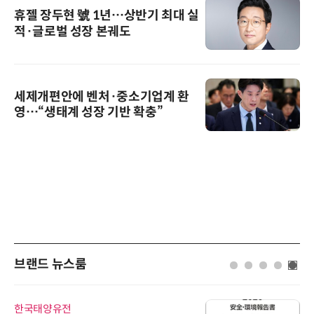
휴젤 장두현 號 1년…상반기 최대 실
적·글로벌 성장 본궤도
세제개편안에 벤처·중소기업계 환
영…“생태계 성장 기반 확충”
브랜드 뉴스룸
한국태양유전