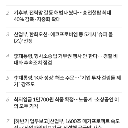
2
기후부, 전력망 갈등 해법 내놨다…송전철탑 최대
40% 감축·지중화 확대
3
산업부, 한화오션·에코프로비엠 등 5개사 '슈퍼 을
(乙)' 선정
4
李대통령, 형사소송법 거부권 행사 안 한다… 경찰 비
대화 후속조치 점검
5
李대통령, 'K자 성장' 해소 주문…“기업 투자 걸림돌 제
거” 강조도
6
최저임금 1만700원 최종 확정…노동계·소상공인 이
의 모두 기각
7
[하반기 업무보고]산업부, 1600조 메가프로젝트 속도
전…'산업자원안보기금' 신설해 공급망 사수