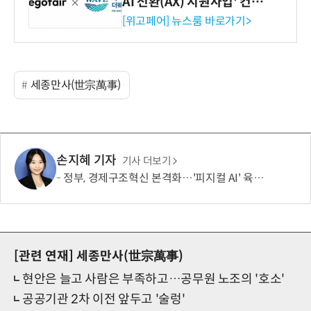
AI 전환(AX) 지원사업' 컨소
시엄 선정
[위고페어] 뉴스룸 바로가기>
세종만사(世宗萬事)
손지혜 기자
기사 더보기
정부, 경제구조혁신 본격화…'피지컬 AI' 육성·국가자산 관리체계 개편
[관련 연재]
세종만사(世宗萬事)
현안은 늘고 사람은 부족하고…공무원 노조의 '호소'
공공기관 2차 이전 앞두고 '술렁'