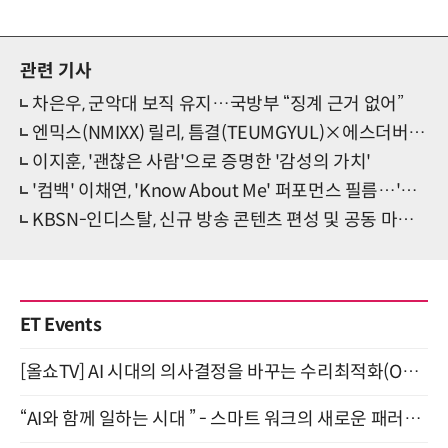
관련 기사
차은우, 군악대 보직 유지…국방부 “징계 근거 없어”
엔믹스(NMIXX) 릴리, 틈결(TEUMGYUL)×에스더버니 플래그십 방문… 인피니티 미러룸서 인증샷
이지훈, '괜찮은 사람'으로 증명한 '감성의 가치'
'컴백' 이채연, 'Know About Me' 퍼포먼스 필름…'특별 존재감'
KBSN-인디스탈, 신규 방송 콘텐츠 편성 및 공동 마케팅을 위한 업무 제휴 계약 체결
ET Events
[올쇼TV] AI 시대의 의사결정을 바꾸는 수리최적화(Optimization) 소개 (8/20 생방송)
“AI와 함께 일하는 시대 ” - 스마트 워크의 새로운 패러다임 (9/11)