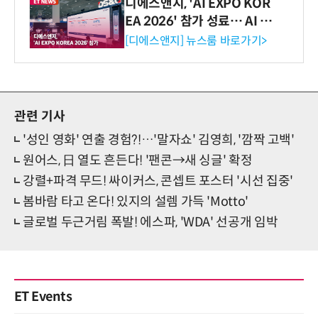
디에스앤지, 'AI EXPO KOR
EA 2026' 참가 성료… AI 전
생애주기 아우르는 통합 솔루
[디에스앤지] 뉴스룸 바로가기>
션 선봬 [영상]
관련 기사
'성인 영화' 연출 경험?!…'말자쇼' 김영희, '깜짝 고백'
원어스, 日 열도 흔든다! '팬콘→새 싱글' 확정
강렬+파격 무드! 싸이커스, 콘셉트 포스터 '시선 집중'
봄바람 타고 온다! 있지의 설렘 가득 'Motto'
글로벌 두근거림 폭발! 에스파, 'WDA' 선공개 임박
ET Events