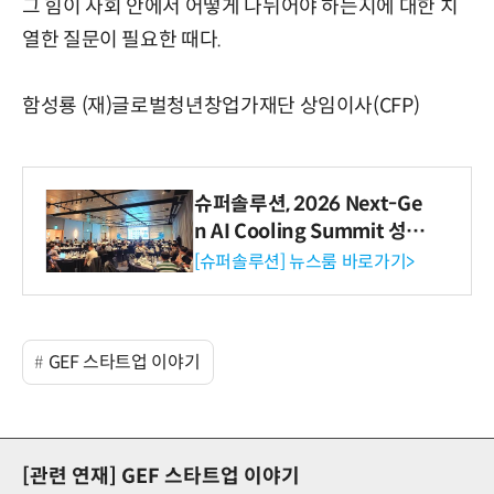
그 힘이 사회 안에서 어떻게 나뉘어야 하는지에 대한 치
열한 질문이 필요한 때다.
함성룡 (재)글로벌청년창업가재단 상임이사(CFP)
슈퍼솔루션, 2026 Next-Ge
n AI Cooling Summit 성황
리 성료
[슈퍼솔루션] 뉴스룸 바로가기>
GEF 스타트업 이야기
[관련 연재]
GEF 스타트업 이야기