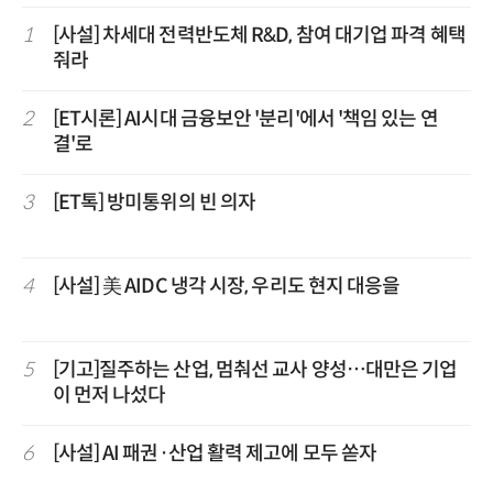
1
[사설] 차세대 전력반도체 R&D, 참여 대기업 파격 혜택
줘라
2
[ET시론] AI시대 금융보안 '분리'에서 '책임 있는 연
결'로
3
[ET톡] 방미통위의 빈 의자
4
[사설] 美 AIDC 냉각 시장, 우리도 현지 대응을
5
[기고]질주하는 산업, 멈춰선 교사 양성…대만은 기업
이 먼저 나섰다
6
[사설] AI 패권·산업 활력 제고에 모두 쏟자