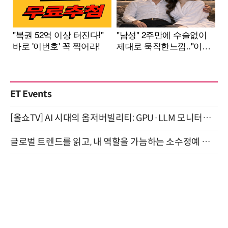
ET Events
[올쇼TV] AI 시대의 옵저버빌리티: GPU·LLM 모니터링부터 AI 기반 장애 대응까지 (8/11 생방송)
글로벌 트렌드를 읽고, 내 역할을 가늠하는 소수정예 실습 워크숍 (8/28)