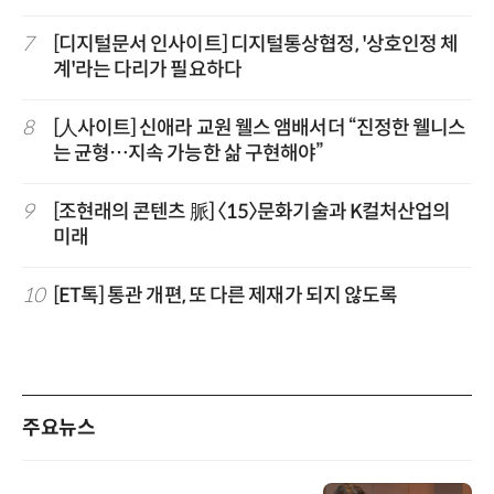
7
[디지털문서 인사이트] 디지털통상협정, '상호인정 체
계'라는 다리가 필요하다
8
[人사이트] 신애라 교원 웰스 앰배서더 “진정한 웰니스
는 균형…지속 가능한 삶 구현해야”
9
[조현래의 콘텐츠 脈] 〈15〉문화기술과 K컬처산업의
미래
10
[ET톡] 통관 개편, 또 다른 제재가 되지 않도록
주요뉴스