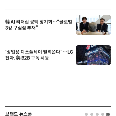
韓 AI 리더십 공백 장기화…“글로벌
3강 구심점 부재”
'상업용 디스플레이 빌려쓴다' …LG
전자, 美 B2B 구독 시동
브랜드 뉴스룸