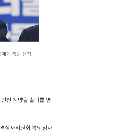
장에게 복당 신청
 인천 계양을 출마를 염
자격심사위원회 복당심사