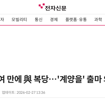
전자
모빌리티
통신
경제
플랫폼·유통
과학
여 만에 與 복당…'계양을' 출마
업데이트 : 2026-02-27 13:36