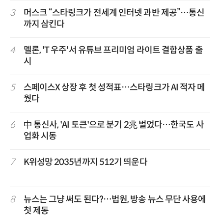
3
머스크 “스타링크가 전세계 인터넷 과반 제공”…통신
까지 삼킨다
4
멜론, 'T 우주'서 유튜브 프리미엄 라이트 결합상품 출
시
5
스페이스X 상장 후 첫 성적표…스타링크가 AI 적자 메
웠다
6
中 통신사, 'AI 토큰'으로 분기 2兆 벌었다…한국도 사
업화 시동
7
K위성망 2035년까지 512기 띄운다
8
뉴스는 그냥 써도 된다?…법원, 방송 뉴스 무단 사용에
첫 제동