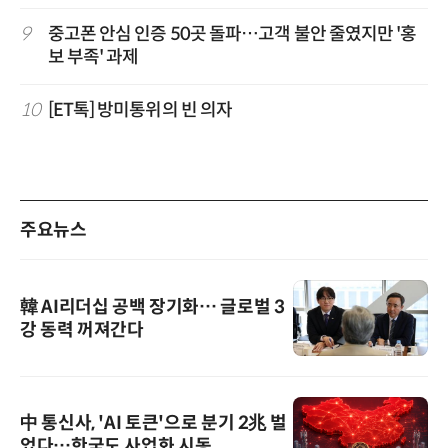
9
중고폰 안심 인증 50곳 돌파…고객 불안 줄였지만 '홍
보 부족' 과제
10
[ET톡] 방미통위의 빈 의자
주요뉴스
韓 AI리더십 공백 장기화… 글로벌 3
강 동력 꺼져간다
中 통신사, 'AI 토큰'으로 분기 2兆 벌
었다…한국도 사업화 시동