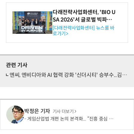
다래전략사업화센터, 'BIO U
SA 2026'서 글로벌 빅파마
와의 비즈니스 미팅 지원…K
[다래전략사업화센터] 뉴스룸 바
로가기>
-바이오 해외 진출 교두보 확
보
관련 기사
엔씨, 엔비디아와 AI 협력 강화 '신더시티' 승부수...김택진·젠슨 황 회동도
박정은 기자
기사 더보기
게임산업법 개편 논의 본격화... “진흥 중심 전환 속 세부 보완 필요”