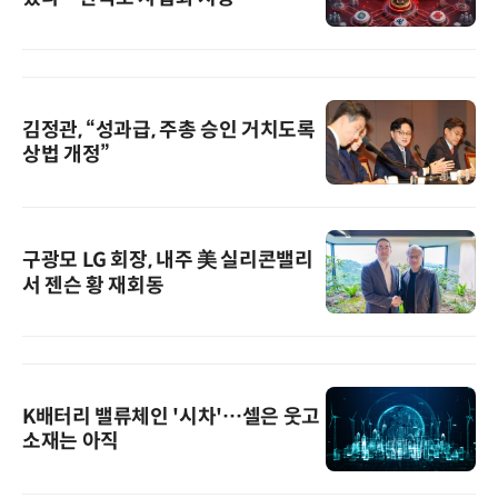
김정관, “성과급, 주총 승인 거치도록
상법 개정”
구광모 LG 회장, 내주 美 실리콘밸리
서 젠슨 황 재회동
K배터리 밸류체인 '시차'…셀은 웃고
소재는 아직