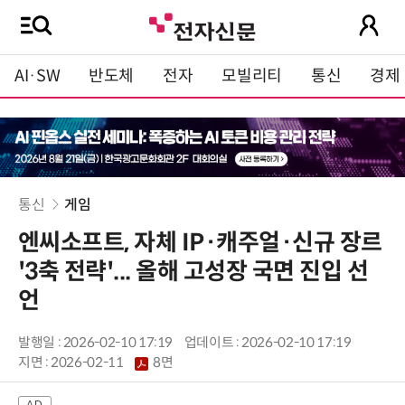
AI·SW
반도체
전자
모빌리티
통신
경제
통신
게임
엔씨소프트, 자체 IP·캐주얼·신규 장르
'3축 전략'... 올해 고성장 국면 진입 선
언
발행일 : 2026-02-10 17:19
업데이트 : 2026-02-10 17:19
지면 :
2026-02-11
8면