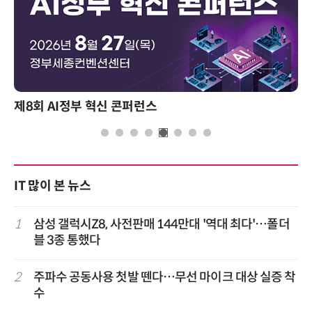
제8회 AI정부 혁신 콘퍼런스
성
IT 많이 본 뉴스
1
삼성 갤럭시Z8, 사전판매 144만대 '역대 최다'…폴더
블 3종 통했다
2
주파수 공동사용 첫발 뗀다…무선 마이크 대상 실증 착
수