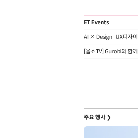
ET Events
AI × Design : U
[올쇼TV] Gurobi와 
주요 행사
❯