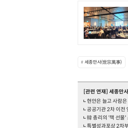
세종만사(世宗萬事)
[관련 연재]
세종만사
현안은 늘고 사람은
공공기관 2차 이전 
韓 총리의 '책 선물
특별성과포상 2차부