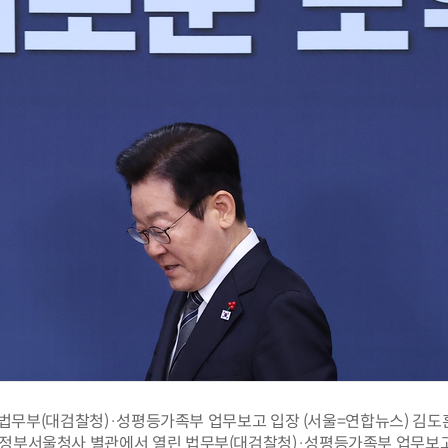
 법무부(대검찰청)·성평등가족부 업무보고 입장 (서울=연합뉴스) 김도훈
 정부서울청사 별관에서 열린 법무부(대검찰청)·성평등가족부 업무보