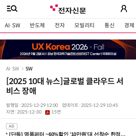
AI·SW
반도체
전자
모빌리티
통신
경제
AI·SW
SW
[2025 10대 뉴스]글로벌 클라우드 서
비스 장애
발행일 : 2025-12-29 12:00
업데이트 : 2025-12-29 10:45
지면 :
2025-12-30
15면
[단독] 명품퍼터 ~60%할인 '10만원'대 선착순 한정판매!