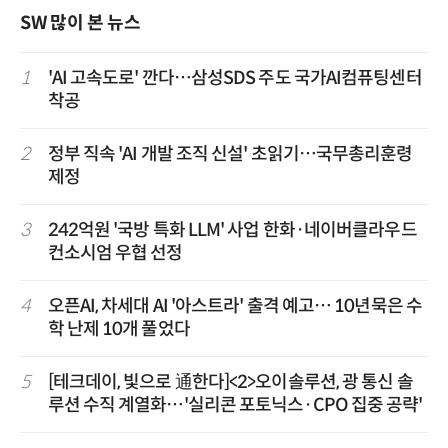
SW 많이 본 뉴스
1
'AI 고속도로' 깐다…삼성SDS 주도 국가AI컴퓨팅센터
착공
2
정부 직속 'AI 개발 조직 신설' 초읽기…국무총리훈령
제정
3
242억원 '국방 특화 LLM' 사업 한화·네이버클라우드
컨소시엄 우협 선정
4
오픈AI, 차세대 AI '아스트라' 출격 예고… 10년묵은 수
학 난제 10개 풀었다
5
[테크데이, 빛으로 通한다]<2>오이솔루션, 광 통신 솔
루션 수직 계열화…'실리콘 포토닉스·CPO 집중 공략'