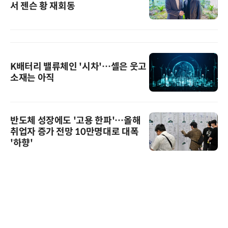
서 젠슨 황 재회동
K배터리 밸류체인 '시차'…셀은 웃고
소재는 아직
반도체 성장에도 '고용 한파'…올해
취업자 증가 전망 10만명대로 대폭
'하향'