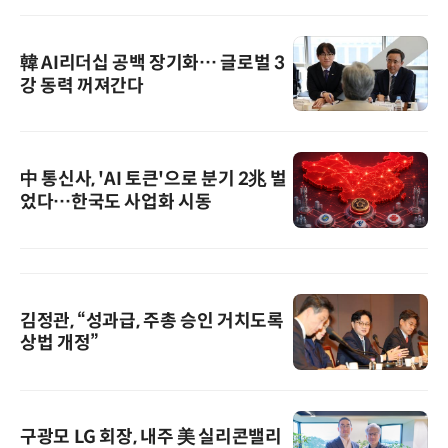
韓 AI리더십 공백 장기화… 글로벌 3
강 동력 꺼져간다
中 통신사, 'AI 토큰'으로 분기 2兆 벌
었다…한국도 사업화 시동
김정관, “성과급, 주총 승인 거치도록
상법 개정”
구광모 LG 회장, 내주 美 실리콘밸리