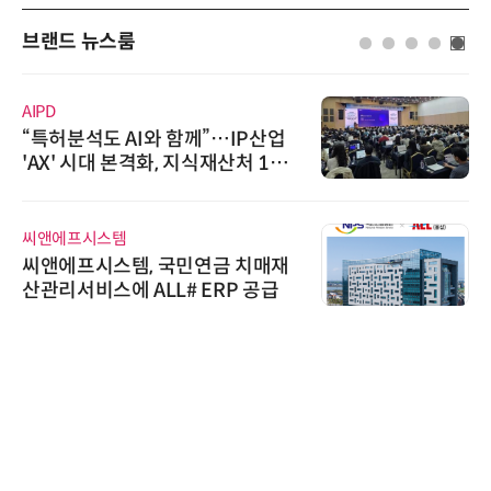
브랜드 뉴스룸
AIPD
“특허분석도 AI와 함께”…IP산업
'AX' 시대 본격화, 지식재산처 1호
AI IP데이터분석사 탄생
씨앤에프시스템
씨앤에프시스템, 국민연금 치매재
산관리서비스에 ALL# ERP 공급