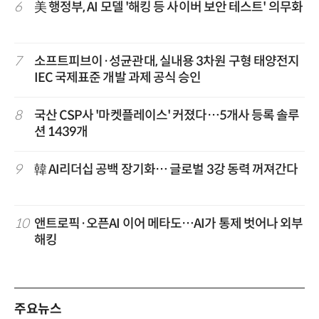
6
美 행정부, AI 모델 '해킹 등 사이버 보안 테스트' 의무화
7
소프트피브이·성균관대, 실내용 3차원 구형 태양전지
IEC 국제표준 개발 과제 공식 승인
8
국산 CSP사 '마켓플레이스' 커졌다…5개사 등록 솔루
션 1439개
9
韓 AI리더십 공백 장기화… 글로벌 3강 동력 꺼져간다
10
앤트로픽·오픈AI 이어 메타도…AI가 통제 벗어나 외부
해킹
주요뉴스