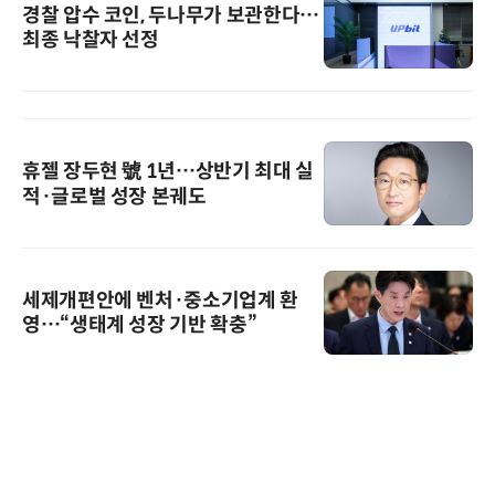
경찰 압수 코인, 두나무가 보관한다…
최종 낙찰자 선정
휴젤 장두현 號 1년…상반기 최대 실
적·글로벌 성장 본궤도
세제개편안에 벤처·중소기업계 환
영…“생태계 성장 기반 확충”