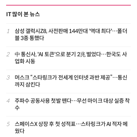
IT 많이 본 뉴스
1
삼성 갤럭시Z8, 사전판매 144만대 '역대 최다'…폴더
블 3종 통했다
2
中 통신사, 'AI 토큰'으로 분기 2兆 벌었다…한국도 사
업화 시동
3
머스크 “스타링크가 전세계 인터넷 과반 제공”…통신
까지 삼킨다
4
주파수 공동사용 첫발 뗀다…무선 마이크 대상 실증 착
수
5
스페이스X 상장 후 첫 성적표…스타링크가 AI 적자 메
웠다