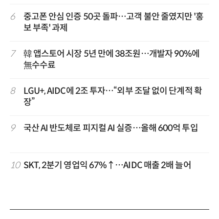
6
중고폰 안심 인증 50곳 돌파…고객 불안 줄였지만 '홍
보 부족' 과제
7
韓 앱스토어 시장 5년 만에 38조원…개발자 90%에
無수수료
8
LGU+, AIDC에 2조 투자…“외부 조달 없이 단계적 확
장”
9
국산 AI 반도체로 피지컬 AI 실증…올해 600억 투입
10
SKT, 2분기 영업익 67%↑…AIDC 매출 2배 늘어