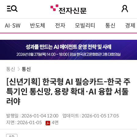
AI·SW
반도체
전자
모빌리티
통신
경제
통신
통신
[신년기획] 한국형 AI 필승카드-한국 주
특기인 통신망, 용량 확대·AI 융합 서둘
러야
발행일 : 2026-01-04 12:00
업데이트 : 2026-01-05 17:05
지면 :
2026-01-05
4면