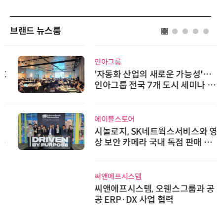
브랜드 뉴스룸
인아그룹
'자동화 산업의 새로운 가능성'…
인아그룹 전국 7개 도시 세미나 페
어 개최
에이블스토어
시놀로지, SK네트웍스서비스와 영
상 보안 카메라 국내 독점 판매 파
트너십 체결
씨앤에프시스템
씨앤에프시스템, 오웬스그룹과 공
공 ERP·DX 사업 협력