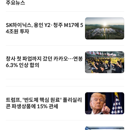
주요뉴스
SK하이닉스, 용인 Y2·청주 M17에 5
4조원 투자
창사 첫 파업까지 갔던 카카오…연봉
6.3% 인상 합의
트럼프, '반도체 핵심 원료' 폴리실리
콘 파생상품에 15% 관세