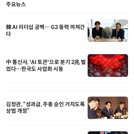
주요뉴스
韓 AI 리더십 공백… G3 동력 꺼져간
다
中 통신사, 'AI 토큰'으로 분기 2兆 벌
었다…한국도 사업화 시동
김정관, “성과급, 주총 승인 거치도록
상법 개정”