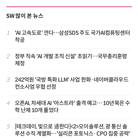
SW 많이 본 뉴스
1
'AI 고속도로' 깐다…삼성SDS 주도 국가AI컴퓨팅센터
착공
2
정부 직속 'AI 개발 조직 신설' 초읽기…국무총리훈령
제정
3
242억원 '국방 특화 LLM' 사업 한화·네이버클라우드
컨소시엄 우협 선정
4
오픈AI, 차세대 AI '아스트라' 출격 예고… 10년묵은 수
학 난제 10개 풀었다
5
[테크데이, 빛으로 通한다]<2>오이솔루션, 광 통신 솔
루션 수직 계열화…'실리콘 포토닉스·CPO 집중 공략'