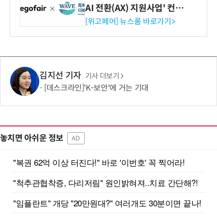
AI 전환(AX) 지원사업' 컨소
시엄 선정
[위고페어] 뉴스룸 바로가기>
김지선 기자
기사 더보기
[데스크라인]'K-보안'에 거는 기대
놓치면 아쉬운 정보
AD