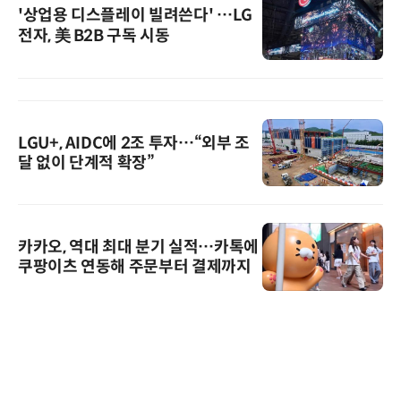
'상업용 디스플레이 빌려쓴다' …LG
전자, 美 B2B 구독 시동
LGU+, AIDC에 2조 투자…“외부 조
달 없이 단계적 확장”
카카오, 역대 최대 분기 실적…카톡에
쿠팡이츠 연동해 주문부터 결제까지