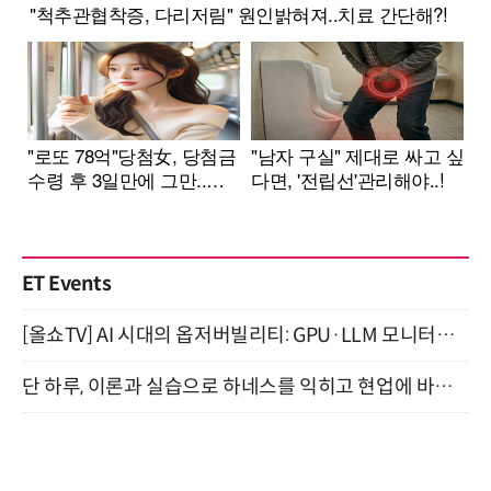
ET Events
[올쇼TV] AI 시대의 옵저버빌리티: GPU·LLM 모니터링부터 AI 기반 장애 대응까지 (8/11 생방송)
단 하루, 이론과 실습으로 하네스를 익히고 현업에 바로 쓰는 핸즈온 워크숍 (8/20)