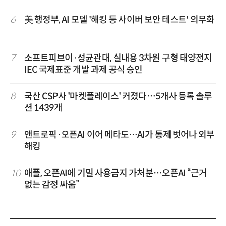
6
美 행정부, AI 모델 '해킹 등 사이버 보안 테스트' 의무화
7
소프트피브이·성균관대, 실내용 3차원 구형 태양전지
IEC 국제표준 개발 과제 공식 승인
8
국산 CSP사 '마켓플레이스' 커졌다…5개사 등록 솔루
션 1439개
9
앤트로픽·오픈AI 이어 메타도…AI가 통제 벗어나 외부
해킹
10
애플, 오픈AI에 기밀 사용금지 가처분…오픈AI “근거
없는 감정 싸움”