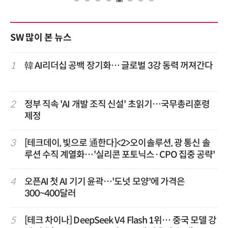
SW 많이 본 뉴스
1
韓 AI리더십 공백 장기화… 글로벌 3강 동력 꺼져간다
2
정부 직속 'AI 개발 조직 신설' 초읽기…국무총리훈령
제정
3
[테크데이, 빛으로 通한다]<2>오이솔루션, 광 통신 솔
루션 수직 계열화…'실리콘 포토닉스·CPO 집중 공략'
4
오픈AI 첫 AI 기기 윤곽…'도넛 모양'에 가격은
300~400달러
5
[테크 차이나] DeepSeek V4 Flash 1위… 중국 모델 강