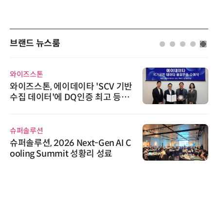
브랜드 뉴스룸
디에스앤지
이타 'SCV 기반
디에스앤지, 'AI EXPO
Q인증 최고 등급
26' 참가 성료… AI
우르는 통합 솔루션 
에이블스토어
ext-Gen AI C
시놀로지, SK네트웍
t 성황리 성료
상 보안 카메라 국내 
트너십 체결
노보센스
노보센스, PWM 고주
난제 극복…차량용 전