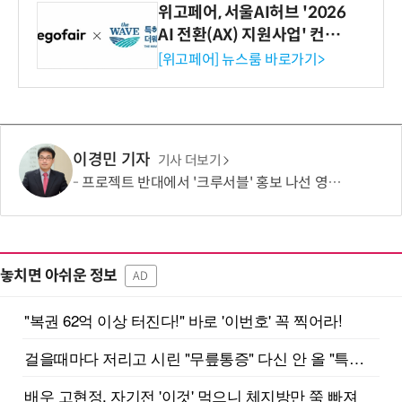
위고페어, 서울AI허브 '2026
AI 전환(AX) 지원사업' 컨소
시엄 선정
[위고페어] 뉴스룸 바로가기>
이경민 기자
기사 더보기
프로젝트 반대에서 '크루서블' 홍보 나선 영풍·MBK, '말바꾸기' 이어 '주주권' 논란
놓치면 아쉬운 정보
AD