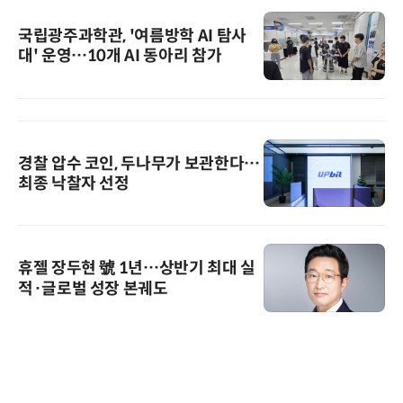
국립광주과학관, '여름방학 AI 탐사
대' 운영…10개 AI 동아리 참가
경찰 압수 코인, 두나무가 보관한다…
최종 낙찰자 선정
휴젤 장두현 號 1년…상반기 최대 실
적·글로벌 성장 본궤도