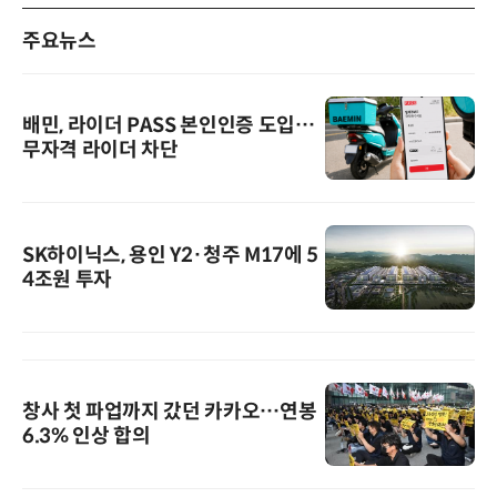
주요뉴스
배민, 라이더 PASS 본인인증 도입…
무자격 라이더 차단
SK하이닉스, 용인 Y2·청주 M17에 5
4조원 투자
창사 첫 파업까지 갔던 카카오…연봉
6.3% 인상 합의