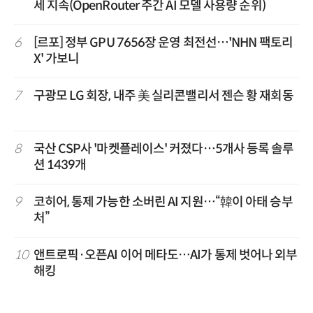
세 지속(OpenRouter 주간 AI 모델 사용량 순위)
6
[르포] 정부 GPU 7656장 운영 최전선…'NHN 팩토리
X' 가보니
7
구광모 LG 회장, 내주 美 실리콘밸리서 젠슨 황 재회동
8
국산 CSP사 '마켓플레이스' 커졌다…5개사 등록 솔루
션 1439개
9
코히어, 통제 가능한 소버린 AI 지원…“韓이 아태 승부
처”
10
앤트로픽·오픈AI 이어 메타도…AI가 통제 벗어나 외부
해킹