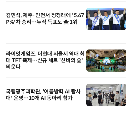
김민석, 제주·인천서 정청래에 '5.67
P%'차 승리…누적 득표도 金 1위
라이엇게임즈, 더현대 서울서 역대 최
대 TFT 축제…신규 세트 '신비의 숲'
띄운다
국립광주과학관, '여름방학 AI 탐사
대' 운영…10개 AI 동아리 참가