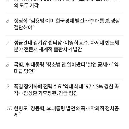
의 모두 기각
6
정점식 “김용범 이미 한국경제 빌런…李 대통령, 경질
결단해야”
7
성균관대 김기강 센터장·이영희 교수, 차세대 반도체
분야 전문서 세계적 출판사서 발간
8
국힘, 李 대통령 '형소법 안 읽어봤다' 발언 공세…“역
대급 망언”
9
폭염 장기화에 전력수요 '역대 최대' 97.1GW 경신 촉
각…김성환 기후장관, 긴급 점검
10
한병도 “장동혁, 李대통령 발언 왜곡…악의적 정치공
세”