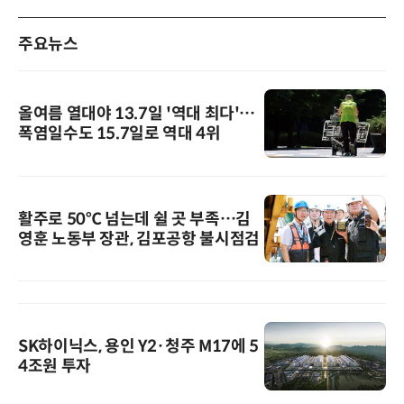
주요뉴스
올여름 열대야 13.7일 '역대 최다'…
폭염일수도 15.7일로 역대 4위
활주로 50℃ 넘는데 쉴 곳 부족…김
영훈 노동부 장관, 김포공항 불시점검
SK하이닉스, 용인 Y2·청주 M17에 5
4조원 투자