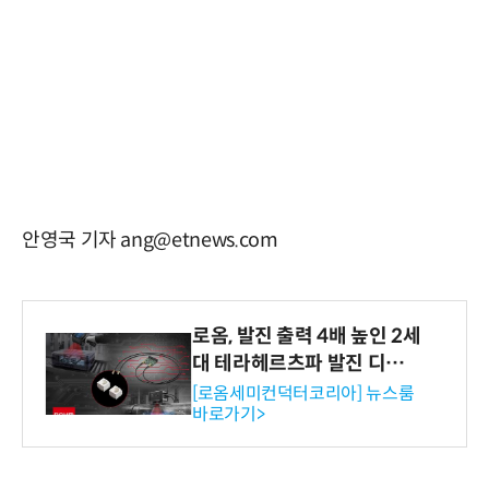
안영국 기자 ang@etnews.com
로옴, 발진 출력 4배 높인 2세
대 테라헤르츠파 발진 디바이
스 개발
[로옴세미컨덕터코리아] 뉴스룸
바로가기>