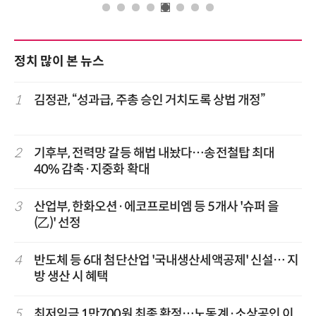
정치 많이 본 뉴스
1
김정관, “성과급, 주총 승인 거치도록 상법 개정”
2
기후부, 전력망 갈등 해법 내놨다…송전철탑 최대
40% 감축·지중화 확대
3
산업부, 한화오션·에코프로비엠 등 5개사 '슈퍼 을
(乙)' 선정
4
반도체 등 6대 첨단산업 '국내생산세액공제' 신설… 지
방 생산 시 혜택
5
최저임금 1만700원 최종 확정…노동계·소상공인 이