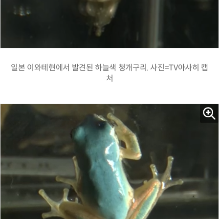
일본 이와테현에서 발견된 하늘색 청개구리. 사진=TV아사히 캡
처