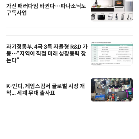
가전 패러다임 바뀐다…파나소닉도
구독사업
과기정통부, 4극 3특 자율형 R&D 가
동…“지역이 직접 미래 성장동력 찾
는다”
K-인디, 게임스컴서 글로벌 시장 개
척... 세계 무대 출사표