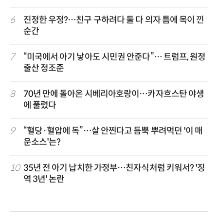
6
진정한 우정?…친구 구하려다 둘 다 의자 틈에 목이 낀
순간
7
“미국에서 아기 낳아도 시민권 안준다”… 트럼프, 원정
출산 정조준
8
70년 만에 돌아온 시베리아호랑이…카자흐스탄 야생
에 풀렸다
9
“혈당·혈압에 독”…살 안찐다고 듬뿍 뿌려먹던 '이 매
운소스'는?
10
35년 전 아기 납치한 가정부…친자식처럼 키워서? '징
역 3년' 논란