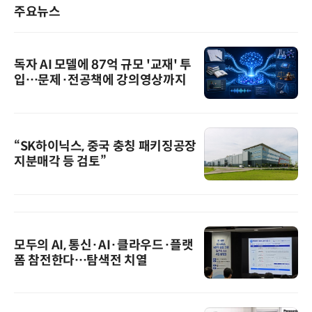
주요뉴스
독자 AI 모델에 87억 규모 '교재' 투
입…문제·전공책에 강의영상까지
“SK하이닉스, 중국 충칭 패키징공장
지분매각 등 검토”
모두의 AI, 통신·AI·클라우드·플랫
폼 참전한다…탐색전 치열