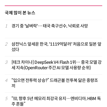
국제 많이 본 뉴스
1
경기 중 '날벼락'… 태국 축구선수, 낙뢰로 사망
2
삼전닉스 앞세운 한국, '1119억달러' 처음으로 일본 앞
섰다
3
[테크 차이나] DeepSeek V4 Flash 1위… 중국 모델 강
세 지속(OpenRouter 주간 AI 모델 사용량 순위)
4
“입으면 전투력 상승?” 드래곤볼 전투복 닮은 중량조
끼
5
“韓, 향후 5년 메모리 최강국 유지…엔비디아, HBM 독
주 흔들”