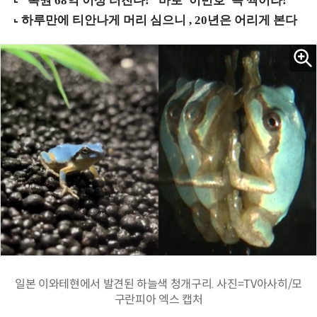
일본 이와테현에서 발견된 하늘색 청개구리. 사진=TV아사히/모
구란피아 엑스 캡처