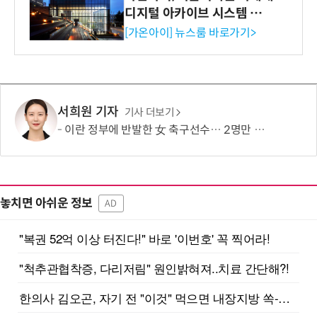
디지털 아카이브 시스템 구축
수행
[가온아이] 뉴스룸 바로가기>
서희원 기자
기사 더보기
이란 정부에 반발한 女 축구선수… 2명만 호주 시민권 취득
놓치면 아쉬운 정보
AD