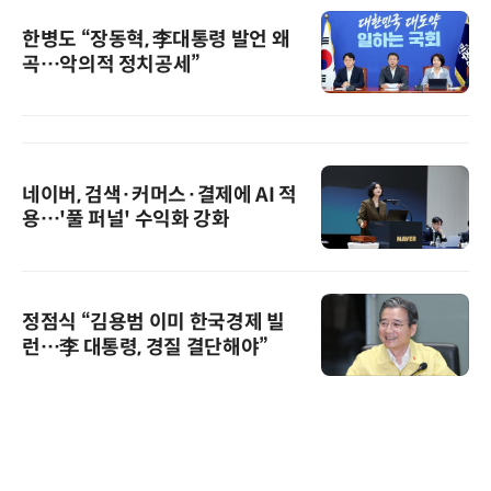
한병도 “장동혁, 李대통령 발언 왜
곡…악의적 정치공세”
네이버, 검색·커머스·결제에 AI 적
용…'풀 퍼널' 수익화 강화
정점식 “김용범 이미 한국경제 빌
런…李 대통령, 경질 결단해야”