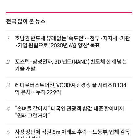
전국 많이 본 뉴스
1
호남권 반도체 유례없는 '속도전'…정부·지자체·기관
·기업 원팀으로 '2030년 6월 양산' 목표
2
포스텍·삼성전자, 3D 낸드(NAND) 반도체 한계 넘는
기술 개발
3
레디로버스트머신, VC 30여곳 경쟁 끝 시리즈B 134
억 유치…누적 229억
4
“손녀들 같아서” 태국인 관광객 밥값 내준 할아버지
“원래 그런거야”
5
사장 장난에 직원 5m 아래로 추락…노동부, 업체 감독