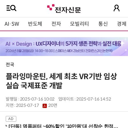
AI·SW
반도체
전자
모빌리티
통신
경제
전국
플라잉마운틴, 세계 최초 VR기반 임상
실습 국제표준 개발
발행일 : 2025-07-16 10:02
업데이트 : 2025-07-16 14:52
지면 :
2025-07-17
20면
[단독] 명품퍼터 ~60%할인 '10만원'대 선착순 한정판매!