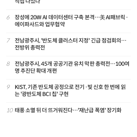
직접 나섰다
6
장성에 20㎿ AI 데이터센터 구축 본격…美 AI패브릭·
에이파사드와 업무협약
7
전남광주시, '반도체 클러스터 지정' 긴급 점검회의…
전방위 총력전
8
전남광주시, 45개 공공기관 유치 막판 총력전…100여
명 추진단 확대 개편
9
KIST, 기존 반도체 공정으로 전기·빛 신호 한 번에 읽
는 '광반도체 BCI 칩' 구현
10
태풍 소멸 뒤 더 뜨거워진다…'재난급 폭염' 장기화