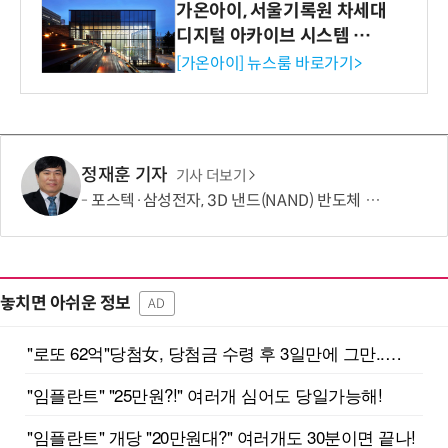
가온아이, 서울기록원 차세대
디지털 아카이브 시스템 구축
수행
[가온아이] 뉴스룸 바로가기>
정재훈 기자
기사 더보기
포스텍·삼성전자, 3D 낸드(NAND) 반도체 한계 넘는 기술 개발
놓치면 아쉬운 정보
AD