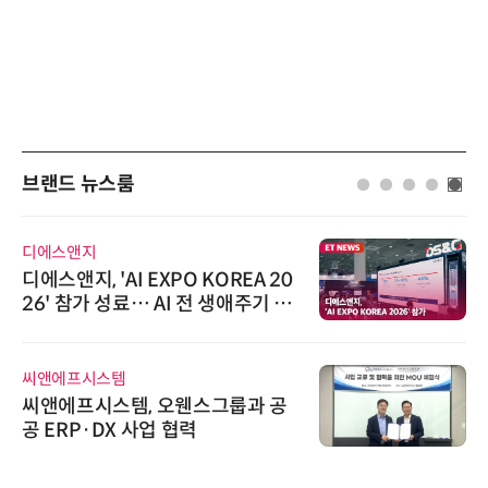
브랜드 뉴스룸
디에스앤지
디에스앤지, 'AI EXPO KOREA 20
26' 참가 성료… AI 전 생애주기 아
우르는 통합 솔루션 선봬
씨앤에프시스템
씨앤에프시스템, 오웬스그룹과 공
공 ERP·DX 사업 협력