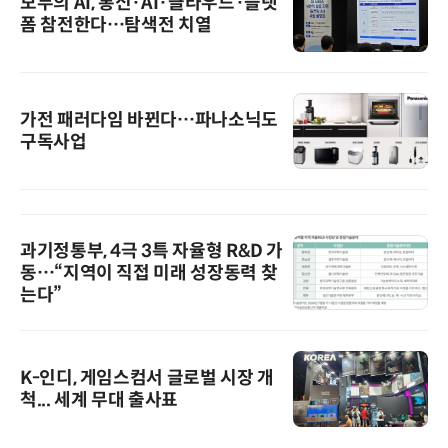
모두의 AI, 통신·AI·클라우드·플랫
폼 참전한다…탐색전 치열
가전 패러다임 바뀐다…파나소닉도
구독사업
과기정통부, 4극 3특 자율형 R&D 가
동…“지역이 직접 미래 성장동력 찾
는다”
K-인디, 게임스컴서 글로벌 시장 개
척... 세계 무대 출사표