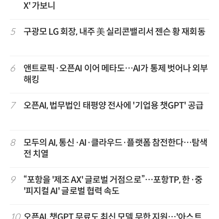
X' 가보니
5
구광모 LG 회장, 내주 美 실리콘밸리서 젠슨 황 재회동
6
앤트로픽·오픈AI 이어 메타도…AI가 통제 벗어나 외부
해킹
7
오픈AI, 법무법인 태평양 전사에 '기업용 챗GPT' 공급
8
모두의 AI, 통신·AI·클라우드·플랫폼 참전한다…탐색
전 치열
9
“포항을 '제조 AX' 글로벌 거점으로”…포항TP, 한·중
'피지컬 AI' 글로벌 협력 속도
10
오픈AI, 챗GPT 무료도 최신 모델 무한 지원…'아스트