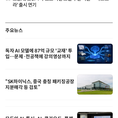
라' 출시 연기
주요뉴스
독자 AI 모델에 87억 규모 '교재' 투
입…문제·전공책에 강의영상까지
“SK하이닉스, 중국 충칭 패키징공장
지분매각 등 검토”