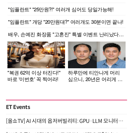
ET Events
[올쇼TV] AI 시대의 옵저버빌리티: GPU·LLM 모니터링부터 AI 기반 장애 대응까지 (8/11 생방송)