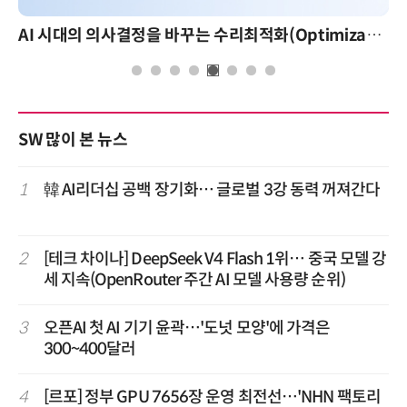
AI 시대의 의사결정을 바꾸는 수리최적화(Optimization): 실제 산업 적용 사례와 활용 전략
SW 많이 본 뉴스
1
韓 AI리더십 공백 장기화… 글로벌 3강 동력 꺼져간다
2
[테크 차이나] DeepSeek V4 Flash 1위… 중국 모델 강
세 지속(OpenRouter 주간 AI 모델 사용량 순위)
3
오픈AI 첫 AI 기기 윤곽…'도넛 모양'에 가격은
300~400달러
4
[르포] 정부 GPU 7656장 운영 최전선…'NHN 팩토리