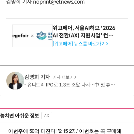
김명희 기자 noprint@etnews.com
위고페어, 서울AI허브 '2026
AI 전환(AX) 지원사업' 컨소
시엄 선정
[위고페어] 뉴스룸 바로가기>
김명희 기자
기사 더보기
유니트리 IPO로 1.3조 조달 나서…中 첫 휴머노이드 상장사 탄생 임박
놓치면 아쉬운 정보
AD