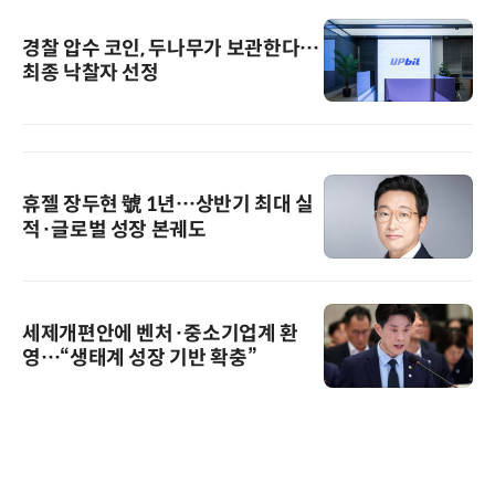
경찰 압수 코인, 두나무가 보관한다…
최종 낙찰자 선정
휴젤 장두현 號 1년…상반기 최대 실
적·글로벌 성장 본궤도
세제개편안에 벤처·중소기업계 환
영…“생태계 성장 기반 확충”