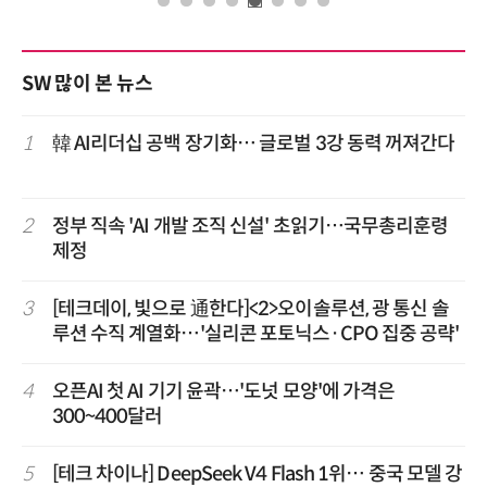
SW 많이 본 뉴스
1
韓 AI리더십 공백 장기화… 글로벌 3강 동력 꺼져간다
2
정부 직속 'AI 개발 조직 신설' 초읽기…국무총리훈령
제정
3
[테크데이, 빛으로 通한다]<2>오이솔루션, 광 통신 솔
루션 수직 계열화…'실리콘 포토닉스·CPO 집중 공략'
4
오픈AI 첫 AI 기기 윤곽…'도넛 모양'에 가격은
300~400달러
5
[테크 차이나] DeepSeek V4 Flash 1위… 중국 모델 강