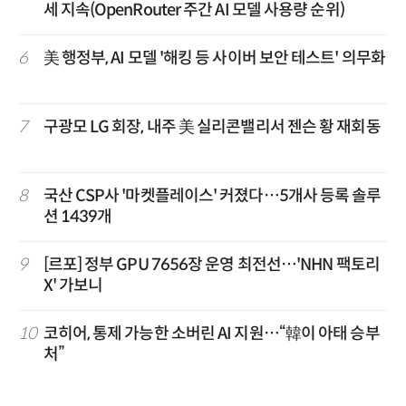
세 지속(OpenRouter 주간 AI 모델 사용량 순위)
6
美 행정부, AI 모델 '해킹 등 사이버 보안 테스트' 의무화
7
구광모 LG 회장, 내주 美 실리콘밸리서 젠슨 황 재회동
8
국산 CSP사 '마켓플레이스' 커졌다…5개사 등록 솔루
션 1439개
9
[르포] 정부 GPU 7656장 운영 최전선…'NHN 팩토리
X' 가보니
10
코히어, 통제 가능한 소버린 AI 지원…“韓이 아태 승부
처”