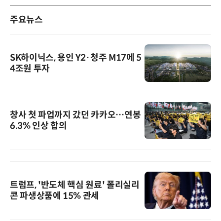
주요뉴스
SK하이닉스, 용인 Y2·청주 M17에 5
4조원 투자
창사 첫 파업까지 갔던 카카오…연봉
6.3% 인상 합의
트럼프, '반도체 핵심 원료' 폴리실리
콘 파생상품에 15% 관세