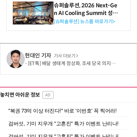
슈퍼솔루션, 2026 Next-Ge
n AI Cooling Summit 성황
리 성료
[슈퍼솔루션] 뉴스룸 바로가기>
현대인 기자
기사 더보기
[ET톡] 배달 생태계 정상화, 조세 당국 의지에 달렸다
놓치면 아쉬운 정보
AD