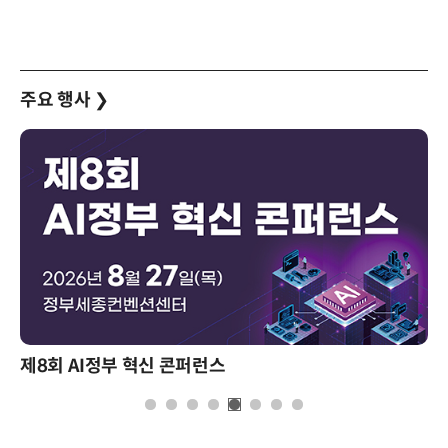
주요 행사
❯
제8회 AI정부 혁신 콘퍼런스