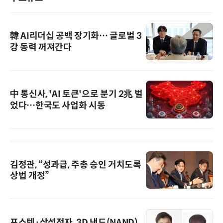
韓 AI리더십 공백 장기화… 글로벌 3
강 동력 꺼져간다
中 통신사, 'AI 토큰'으로 분기 2兆 벌
었다…한국도 사업화 시동
김정관, “성과급, 주총 승인 거치도록
상법 개정”
포스텍·삼성전자, 3D 낸드(NAND)