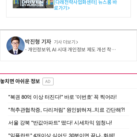
와의 비즈니스 미팅 지원…K
[다래전략사업화센터] 뉴스룸 바
로가기>
-바이오 해외 진출 교두보 확
보
박진형 기자
기사 더보기
개인정보위, AI 시대 개인정보 제도 개선 착수…국민제안 접수
놓치면 아쉬운 정보
AD