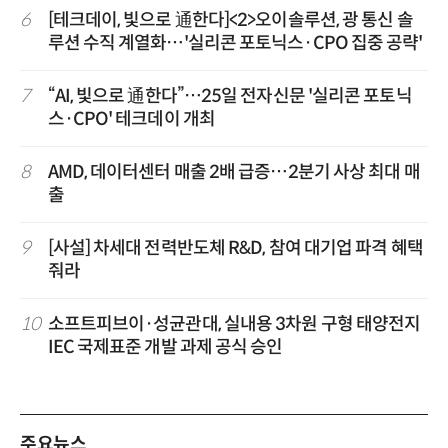
6
[테크데이, 빛으로 通한다]<2>오이솔루션, 광 통신 솔
루션 수직 계열화…'실리콘 포토닉스·CPO 집중 공략'
7
“AI, 빛으로 通한다”…25일 전자신문 '실리콘 포토닉
스·CPO' 테크데이 개최
8
AMD, 데이터센터 매출 2배 급증…2분기 사상 최대 매
출
9
[사설] 차세대 전력반도체 R&D, 참여 대기업 파격 혜택
줘라
10
소프트피브이·성균관대, 실내용 3차원 구형 태양전지
IEC 국제표준 개발 과제 공식 승인
주요뉴스