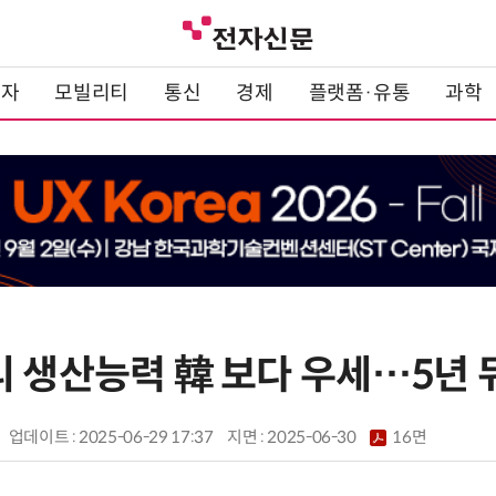
전자
모빌리티
통신
경제
플랫폼·유통
과학
 생산능력 韓 보다 우세…5년 뒤
업데이트 : 2025-06-29 17:37
지면 :
2025-06-30
16면