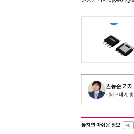
권동준 기자 djkwon@e
권동준 기자
[테크데이, 
놓치면 아쉬운 정보
AD