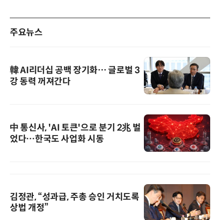
주요뉴스
韓 AI리더십 공백 장기화… 글로벌 3
강 동력 꺼져간다
中 통신사, 'AI 토큰'으로 분기 2兆 벌
었다…한국도 사업화 시동
김정관, “성과급, 주총 승인 거치도록
상법 개정”