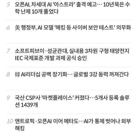
5
오픈AI, 차세대 AI '아스트라' 출격 예고… 10년묵은 수
학 난제 10개 풀었다
6
美 행정부, AI 모델 '해킹 등 사이버 보안 테스트' 의무화
7
소프트피브이·성균관대, 실내용 3차원 구형 태양전지
IEC 국제표준 개발 과제 공식 승인
8
韓 AI리더십 공백 장기화… 글로벌 3강 동력 꺼져간다
9
국산 CSP사 '마켓플레이스' 커졌다…5개사 등록 솔루
션 1439개
10
앤트로픽·오픈AI 이어 메타도…AI가 통제 벗어나 외부
해킹