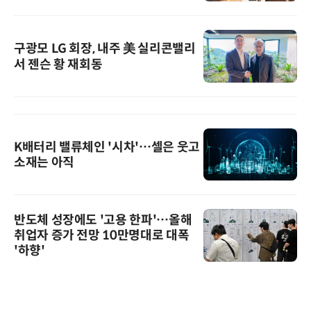
구광모 LG 회장, 내주 美 실리콘밸리
서 젠슨 황 재회동
K배터리 밸류체인 '시차'…셀은 웃고
소재는 아직
반도체 성장에도 '고용 한파'…올해
취업자 증가 전망 10만명대로 대폭
'하향'