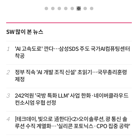
SW 많이 본 뉴스
1
'AI 고속도로' 깐다…삼성SDS 주도 국가AI컴퓨팅센터
착공
2
정부 직속 'AI 개발 조직 신설' 초읽기…국무총리훈령
제정
3
242억원 '국방 특화 LLM' 사업 한화·네이버클라우드
컨소시엄 우협 선정
4
[테크데이, 빛으로 通한다]<2>오이솔루션, 광 통신 솔
루션 수직 계열화…'실리콘 포토닉스·CPO 집중 공략'