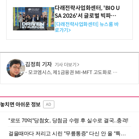
다래전략사업화센터, 'BIO U
SA 2026'서 글로벌 빅파마
와의 비즈니스 미팅 지원…K
[다래전략사업화센터] 뉴스룸 바
로가기>
-바이오 해외 진출 교두보 확
보
김정희 기자
기사 더보기
모코엠시스, 제1금융권 MI-MFT 고도화로 대규모 인프라 통합 역량 입증
놓치면 아쉬운 정보
AD