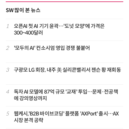
SW 많이 본 뉴스
1
오픈AI 첫 AI 기기 윤곽…'도넛 모양'에 가격은
300~400달러
2
'모두의 AI' 컨소시엄 영입 경쟁 불붙어
3
구광모 LG 회장, 내주 美 실리콘밸리서 젠슨 황 재회동
4
독자 AI 모델에 87억 규모 '교재' 투입…문제·전공책
에 강의영상까지
5
웹케시,'B2B 바이브코딩' 플랫폼 'AXPort' 출시…AX
시장 본격 공략