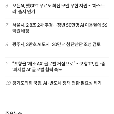
6
오픈AI, 챗GPT 무료도 최신 모델 무한 지원…'아스트
라' 출시 연기
7
서울시, 2.8조 2차 추경…청년 50만명 AI 이용권에 56
억원 배정
8
광주시, 3만호 AI도시·30만㎡ 첨단산단 조성 검토
9
“포항을 '제조 AX' 글로벌 거점으로”…포항TP, 한·중
'피지컬 AI' 글로벌 협력 속도
10
경기도의회 국힘, AI·반도체 정책 전환 필요성 제기
주요뉴스