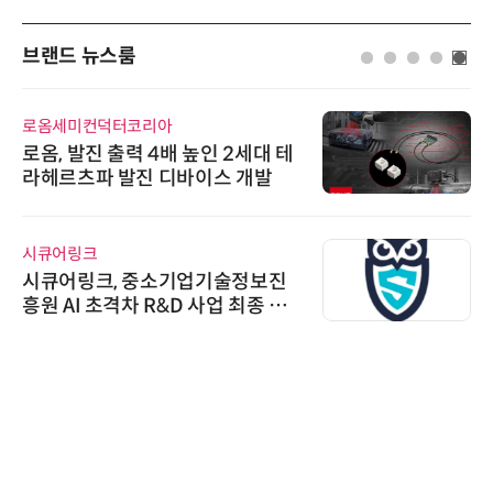
브랜드 뉴스룸
로옴세미컨덕터코리아
로옴, 발진 출력 4배 높인 2세대 테
라헤르츠파 발진 디바이스 개발
시큐어링크
시큐어링크, 중소기업기술정보진
흥원 AI 초격차 R&D 사업 최종 선
정