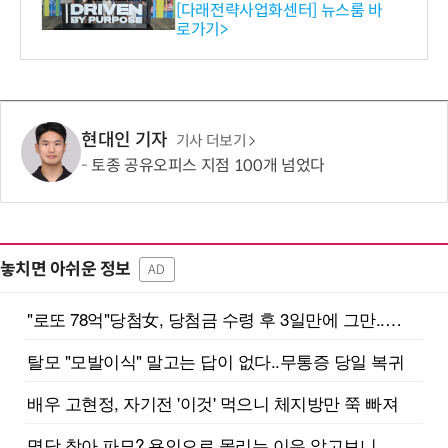
와의 비즈니스 미팅 지원…K
[다래전략사업화센터] 뉴스룸 바
로가기>
-바이오 해외 진출 교두보 확
보
현대인 기자
기사 더보기
토종 공유오피스 지점 100개 넘었다
놓치면 아쉬운 정보
AD