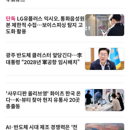
단독
LG유플러스 익시오, 통화음성원
본 제한적 수집…보이스피싱 탐지 고
도화 활용
광주 반도체 클러스터 앞당긴다…李
대통령 “2028년 軍공항 임시배치”
'사우디판 올리브영' 화이츠 한국 온
다…K-뷰티 찾아 현지 유통사 20곳
총출동
AI·반도체 시대 제조 경쟁력은 '전