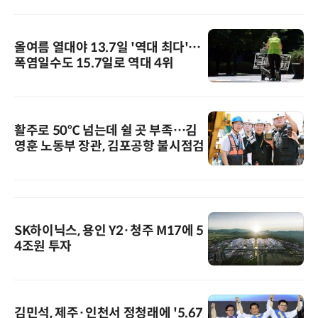
올여름 열대야 13.7일 '역대 최다'…
폭염일수도 15.7일로 역대 4위
활주로 50℃ 넘는데 쉴 곳 부족…김
영훈 노동부 장관, 김포공항 불시점검
SK하이닉스, 용인 Y2·청주 M17에 5
4조원 투자
김민석, 제주·인천서 정청래에 '5.67