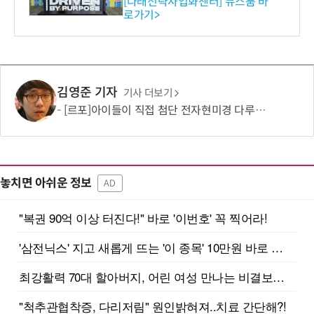
[다래전략사업화센터] 뉴스룸 바
로가기>
-바이오 해외 진출 교두보 확
보
김영준 기자
기사 더보기
[르포]아이들이 직접 첨단 전자현미경 다루며 과학원리 체득...과학체험 제공 '주니어닥터' 현장
놓치면 아쉬운 정보
AD