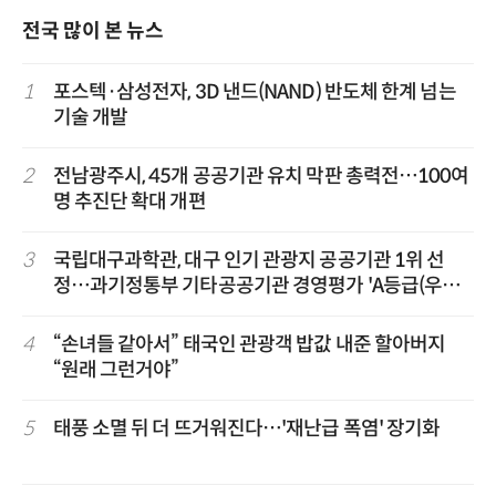
전국 많이 본 뉴스
1
포스텍·삼성전자, 3D 낸드(NAND) 반도체 한계 넘는
기술 개발
2
전남광주시, 45개 공공기관 유치 막판 총력전…100여
명 추진단 확대 개편
3
국립대구과학관, 대구 인기 관광지 공공기관 1위 선
정…과기정통부 기타공공기관 경영평가 'A등급(우수)'
겹경사
4
“손녀들 같아서” 태국인 관광객 밥값 내준 할아버지
“원래 그런거야”
5
태풍 소멸 뒤 더 뜨거워진다…'재난급 폭염' 장기화