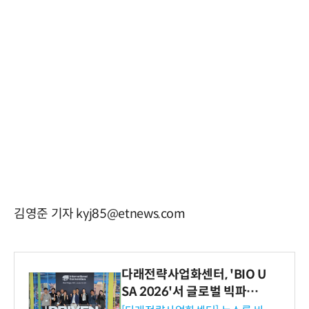
김영준 기자 kyj85@etnews.com
다래전략사업화센터, 'BIO U
SA 2026'서 글로벌 빅파마
와의 비즈니스 미팅 지원…K