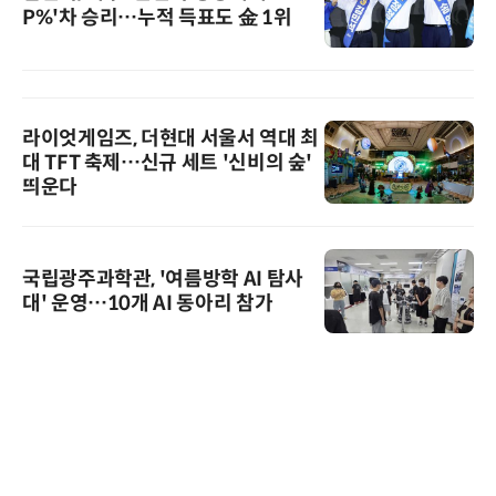
P%'차 승리…누적 득표도 金 1위
라이엇게임즈, 더현대 서울서 역대 최
대 TFT 축제…신규 세트 '신비의 숲'
띄운다
국립광주과학관, '여름방학 AI 탐사
대' 운영…10개 AI 동아리 참가