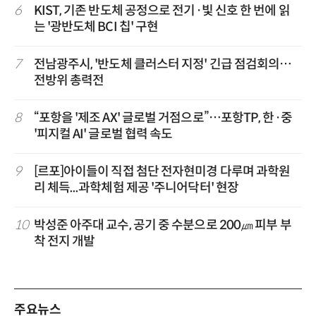
6
KIST, 기존 반도체 공정으로 전기·빛 신호 한 번에 읽
는 '광반도체 BCI 칩' 구현
7
전남광주시, '반도체 클러스터 지정' 긴급 점검회의…
전방위 총력전
8
“포항을 '제조 AX' 글로벌 거점으로”…포항TP, 한·중
'피지컬 AI' 글로벌 협력 속도
9
[르포]아이들이 직접 첨단 전자현미경 다루며 과학원
리 체득...과학체험 제공 '주니어닥터' 현장
10
박성준 아주대 교수, 공기 중 수분으로 200㎛ 피부 부
착 전지 개발
주요뉴스