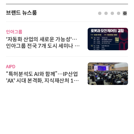
브랜드 뉴스룸
인아그룹
'자동화 산업의 새로운 가능성'…
인아그룹 전국 7개 도시 세미나 페
어 개최
AIPD
“특허분석도 AI와 함께”…IP산업
'AX' 시대 본격화, 지식재산처 1호
AI IP데이터분석사 탄생