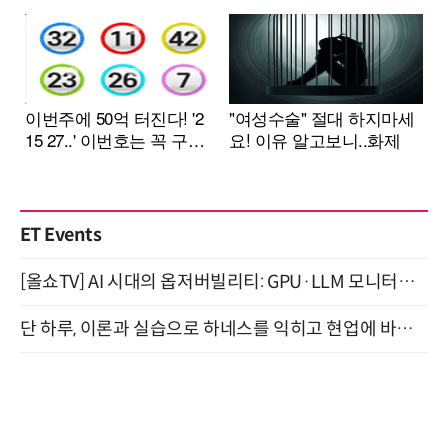
ET Events
[올쇼TV] AI 시대의 옵저버빌리티: GPU·LLM 모니터링부터 AI 기반 장애 대응까지 (8/11 생방송)
단 하루, 이론과 실습으로 하네스를 익히고 현업에 바로 쓰는 핸즈온 워크숍 (8/20)