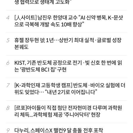
생 협력으로 생태계 고도화”
4
[人사이트] 남진우 한양대 교수 “AI 신약 병목, K-문샷
으로 극복해 개발 속도 10배 향상”
5
휴젤 장두현 號 1년…상반기 최대 실적·글로벌 성장
본궤도
6
KIST, 기존 반도체 공정으로 전기·빛 신호 한 번에 읽
는 '광반도체 BCI 칩' 구현
7
[K-과학인재 고등학생 캠프] 반도체·바이오 실험에 더
위도 잊었다… “내년 2기로 이어집니다”
8
[르포]아이들이 직접 첨단 전자현미경 다루며 과학원
리 체득...과학체험 제공 '주니어닥터' 현장
9
다누리, 스페이스X 팰컨9 달 충돌 전후 포착