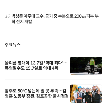
10
박성준 아주대 교수, 공기 중 수분으로 200㎛ 피부 부
착 전지 개발
주요뉴스
올여름 열대야 13.7일 '역대 최다'…
폭염일수도 15.7일로 역대 4위
활주로 50℃ 넘는데 쉴 곳 부족…김
영훈 노동부 장관, 김포공항 불시점검