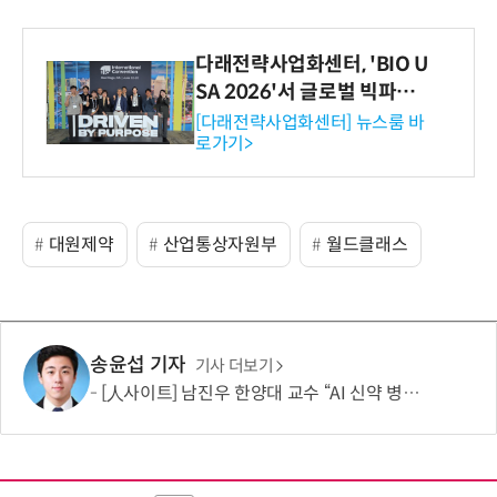
다래전략사업화센터, 'BIO U
SA 2026'서 글로벌 빅파마
와의 비즈니스 미팅 지원…K
[다래전략사업화센터] 뉴스룸 바
로가기>
-바이오 해외 진출 교두보 확
보
대원제약
산업통상자원부
월드클래스
송윤섭 기자
기사 더보기
[人사이트] 남진우 한양대 교수 “AI 신약 병목, K-문샷으로 극복해 개발 속도 10배 향상”