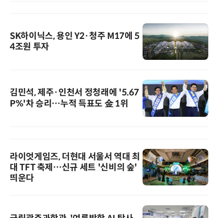
SK하이닉스, 용인 Y2·청주 M17에 5
4조원 투자
김민석, 제주·인천서 정청래에 '5.67
P%'차 승리…누적 득표도 金 1위
라이엇게임즈, 더현대 서울서 역대 최
대 TFT 축제…신규 세트 '신비의 숲'
띄운다