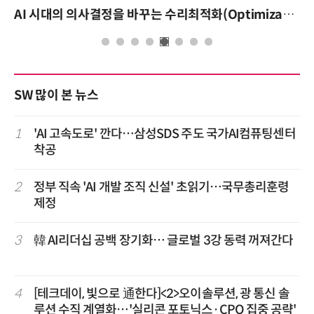
AI 시대의 의사결정을 바꾸는 수리최적화(Optimization): 실제 산업 적용 사례와 활용 전략
SW 많이 본 뉴스
1
'AI 고속도로' 깐다…삼성SDS 주도 국가AI컴퓨팅센터
착공
2
정부 직속 'AI 개발 조직 신설' 초읽기…국무총리훈령
제정
3
韓 AI리더십 공백 장기화… 글로벌 3강 동력 꺼져간다
4
[테크데이, 빛으로 通한다]<2>오이솔루션, 광 통신 솔
루션 수직 계열화…'실리콘 포토닉스·CPO 집중 공략'