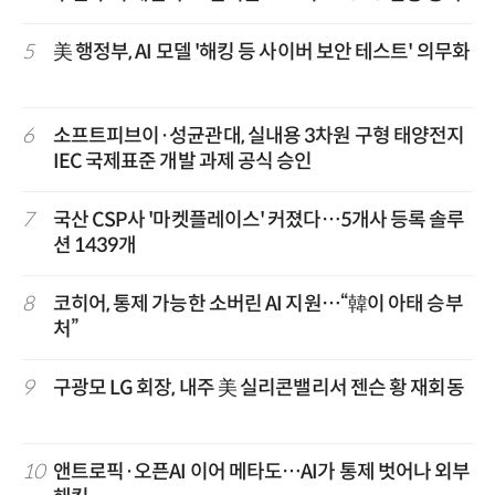
5
美 행정부, AI 모델 '해킹 등 사이버 보안 테스트' 의무화
6
소프트피브이·성균관대, 실내용 3차원 구형 태양전지
IEC 국제표준 개발 과제 공식 승인
7
국산 CSP사 '마켓플레이스' 커졌다…5개사 등록 솔루
션 1439개
8
코히어, 통제 가능한 소버린 AI 지원…“韓이 아태 승부
처”
9
구광모 LG 회장, 내주 美 실리콘밸리서 젠슨 황 재회동
10
앤트로픽·오픈AI 이어 메타도…AI가 통제 벗어나 외부