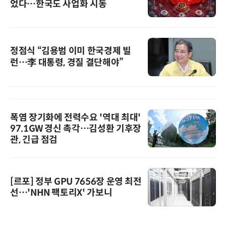
었다…한국도 사업화 시동
정점식 “김용범 이미 한국경제 빌
런…李 대통령, 경질 결단해야”
폭염 장기화에 전력수요 '역대 최대'
97.1GW 경신 촉각…김성환 기후장
관, 긴급 점검
[르포] 정부 GPU 7656장 운영 최전
선…'NHN 팩토리X' 가보니