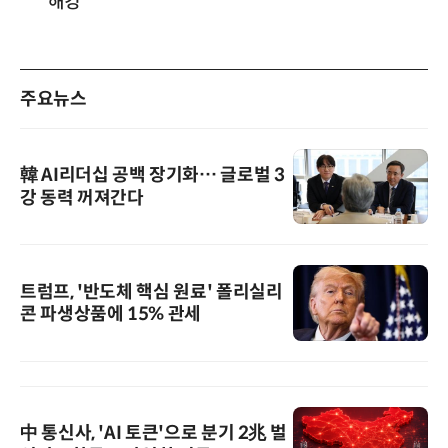
해킹
주요뉴스
韓 AI리더십 공백 장기화… 글로벌 3
강 동력 꺼져간다
트럼프, '반도체 핵심 원료' 폴리실리
콘 파생상품에 15% 관세
中 통신사, 'AI 토큰'으로 분기 2兆 벌