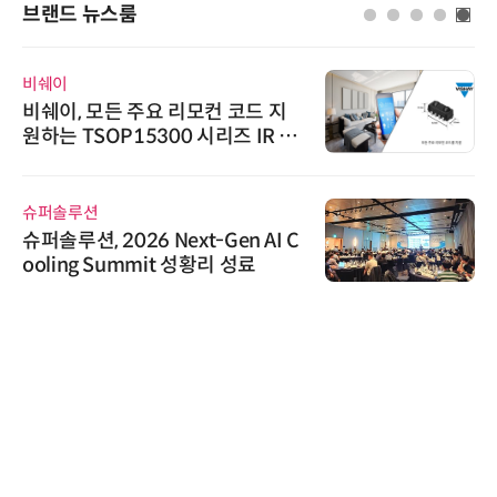
브랜드 뉴스룸
디에스앤지
디에스앤지, 'AI EXPO KOREA 20
26' 참가 성료… AI 전 생애주기 아
우르는 통합 솔루션 선봬
씨앤에프시스템
씨앤에프시스템, 오웬스그룹과 공
공 ERP·DX 사업 협력
와이즈스톤
와이즈스톤, 에이데이타 'SCV 기반
수집 데이터'에 DQ인증 최고 등급
수여