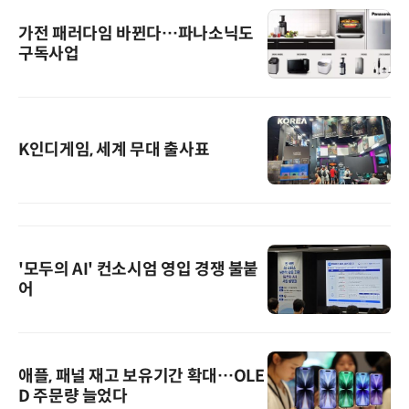
가전 패러다임 바뀐다…파나소닉도
구독사업
K인디게임, 세계 무대 출사표
'모두의 AI' 컨소시엄 영입 경쟁 불붙
어
애플, 패널 재고 보유기간 확대…OLE
D 주문량 늘었다