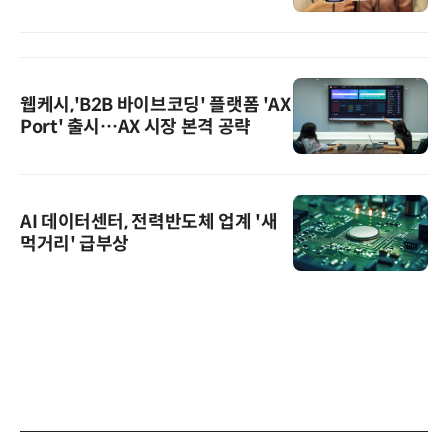
웹케시,'B2B 바이브코딩' 플랫폼 'AX
Port' 출시…AX 시장 본격 공략
AI 데이터센터, 전력반도체 업계 '새
먹거리' 급부상