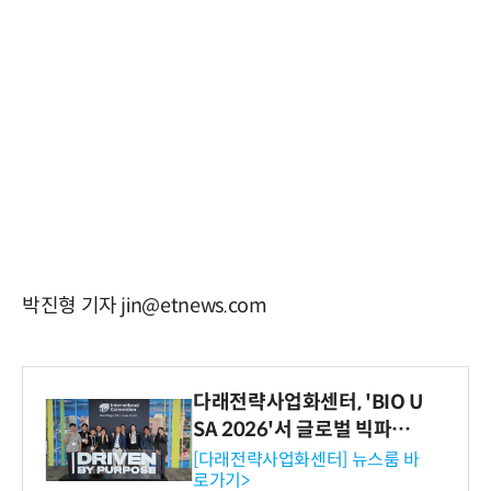
박진형 기자 jin@etnews.com
다래전략사업화센터, 'BIO U
SA 2026'서 글로벌 빅파마
와의 비즈니스 미팅 지원…K
[다래전략사업화센터] 뉴스룸 바
로가기>
-바이오 해외 진출 교두보 확