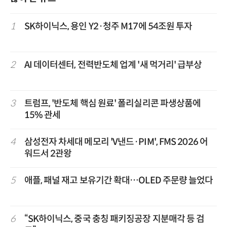
1
SK하이닉스, 용인 Y2·청주 M17에 54조원 투자
2
AI 데이터센터, 전력반도체 업계 '새 먹거리' 급부상
3
트럼프, '반도체 핵심 원료' 폴리실리콘 파생상품에
15% 관세
4
삼성전자 차세대 메모리 'V낸드·PIM', FMS 2026 어
워드서 2관왕
5
애플, 패널 재고 보유기간 확대…OLED 주문량 늘었다
6
“SK하이닉스, 중국 충칭 패키징공장 지분매각 등 검