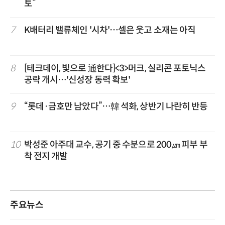
토”
7
K배터리 밸류체인 '시차'…셀은 웃고 소재는 아직
8
[테크데이, 빛으로 通한다]<3>머크, 실리콘 포토닉스
공략 개시…'신성장 동력 확보'
9
“롯데·금호만 남았다”…韓 석화, 상반기 나란히 반등
10
박성준 아주대 교수, 공기 중 수분으로 200㎛ 피부 부
착 전지 개발
주요뉴스