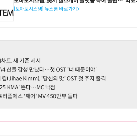
토마토시스템, 美서 헬스케어 플랫폼 특허 출원…“의료
[토마토시스템] 뉴스룸 바로가기>
차트, 새 기준 제시
1A4 산들 감성 만났다…첫 OST '너 때문이야’
(Jihae Kimm), '당신의 맛' OST 첫 주자 출격
25 KMA' 뜬다…MC 낙점
트리플에스 '깨어' MV 450만뷰 돌파