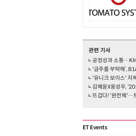
관련 기사
공정성과 소통…KM
'금주를 부탁해’, B
'유니크 보이스' 지혜킴
김혜윤X옹성우, '20
뜨겁다! '완전체'…
ET Events