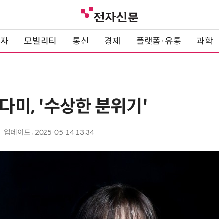
전자
모빌리티
통신
경제
플랫폼·유통
과학
김다미, '수상한 분위기'
업데이트 : 2025-05-14 13:34