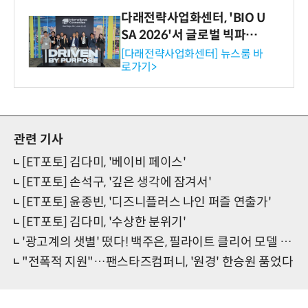
다래전략사업화센터, 'BIO U
SA 2026'서 글로벌 빅파마
와의 비즈니스 미팅 지원…K
[다래전략사업화센터] 뉴스룸 바
로가기>
-바이오 해외 진출 교두보 확
보
관련 기사
[ET포토] 김다미, '베이비 페이스'
[ET포토] 손석구, '깊은 생각에 잠겨서'
[ET포토] 윤종빈, '디즈니플러스 나인 퍼즐 연출가'
[ET포토] 김다미, '수상한 분위기'
'광고계의 샛별' 떴다! 백주은, 필라이트 클리어 모델 발탁
"전폭적 지원"…팬스타즈컴퍼니, '원경' 한승원 품었다