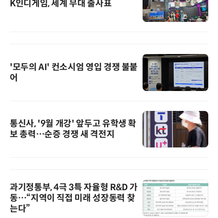
K인디게임, 세계 무대 출사표
'모두의 AI' 컨소시엄 영입 경쟁 불붙
어
통신사, '9월 개강' 앞두고 유학생 확
보 총력…순증 경쟁 새 격전지
과기정통부, 4극 3특 자율형 R&D 가
동…“지역이 직접 미래 성장동력 찾
는다”