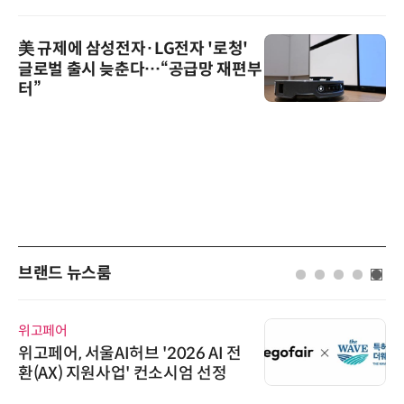
美 규제에 삼성전자·LG전자 '로청'
글로벌 출시 늦춘다…“공급망 재편부
터”
브랜드 뉴스룸
위고페어
위고페어, 서울AI허브 '2026 AI 전
환(AX) 지원사업' 컨소시엄 선정