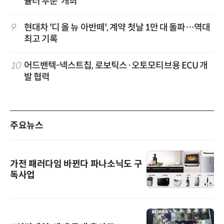
뮬러 부문' 개최
9
현대차 '디 올 뉴 아반떼', 계약 첫날 1만 대 돌파…역대
최고 기록
10
어드밴텍-넥스트칩, 로보틱스·오토모티브용 ECU 개
발 협력
주요뉴스
가전 패러다임 바뀐다 파나소닉도 구
독사업