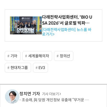
다래전략사업화센터, 'BIO U
SA 2026'서 글로벌 빅파마
와의 비즈니스 미팅 지원…K
[다래전략사업화센터] 뉴스룸 바
로가기>
-바이오 해외 진출 교두보 확
보
기아
세계올해의차
정의선
현대차그룹
EV3
정치연 기자
기사 더보기
조승래, 與 당원 개인정보 유출에 “무거운 책임 통감…쇄신 협조할 것”