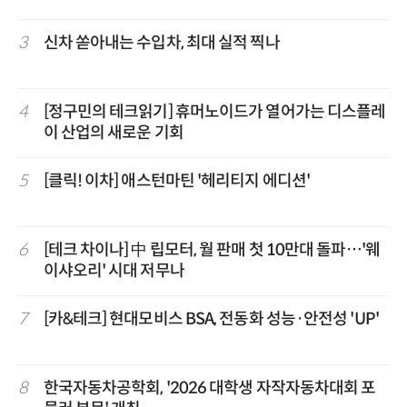
3
신차 쏟아내는 수입차, 최대 실적 찍나
4
[정구민의 테크읽기] 휴머노이드가 열어가는 디스플레
이 산업의 새로운 기회
5
[클릭! 이차] 애스턴마틴 '헤리티지 에디션'
6
[테크 차이나] 中 립모터, 월 판매 첫 10만대 돌파…'웨
이샤오리' 시대 저무나
7
[카&테크] 현대모비스 BSA, 전동화 성능·안전성 'UP'
8
한국자동차공학회, '2026 대학생 자작자동차대회 포