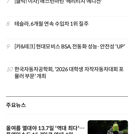
7
[클릭! 이차] 애스턴마틴 '헤리티지 에디션'
8
테슬라, 6개월 연속 수입차 1위 질주
9
[카&테크] 현대모비스 BSA, 전동화 성능·안전성 'UP'
10
한국자동차공학회, '2026 대학생 자작자동차대회 포
뮬러 부문' 개최
주요뉴스
올여름 열대야 13.7일 '역대 최다'…