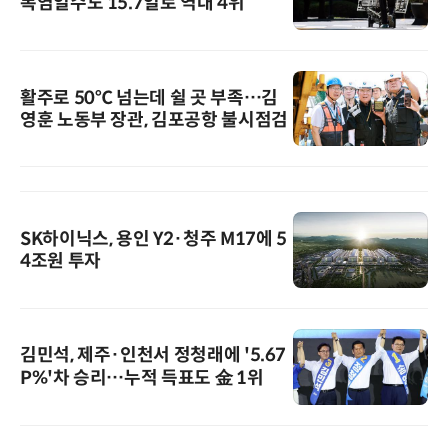
폭염일수도 15.7일로 역대 4위
활주로 50℃ 넘는데 쉴 곳 부족…김
영훈 노동부 장관, 김포공항 불시점검
SK하이닉스, 용인 Y2·청주 M17에 5
4조원 투자
김민석, 제주·인천서 정청래에 '5.67
P%'차 승리…누적 득표도 金 1위