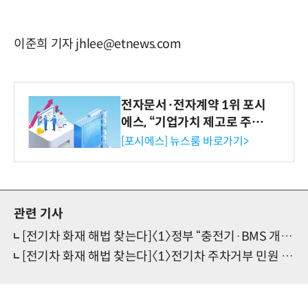
이준희 기자 jhlee@etnews.com
전자문서·전자계약 1위 포시
에스, “기업가치 제고로 주주
환원 강화” 계획 공시
[포시에스] 뉴스룸 바로가기>
관련 기사
[전기차 화재 해법 찾는다]〈1〉정부 “충전기·BMS 개선, 배터리 안전성 대폭 강화”
[전기차 화재 해법 찾는다]〈1〉전기차 주차거부 민원 1→50건…“포비아 대책 강화해야”