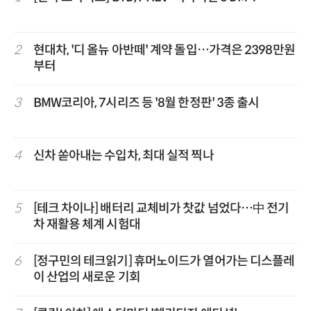
2
현대차, '디 올뉴 아반떼' 계약 돌입…가격은 2398만원
부터
3
BMW코리아, 7시리즈 등 '8월 한정판' 3종 출시
4
신차 쏟아내는 수입차, 최대 실적 찍나
5
[테크 차이나] 배터리 교체비가 찻값 넘었다…中 전기
차 재활용 체계 시험대
6
[정구민의 테크읽기] 휴머노이드가 열어가는 디스플레
이 산업의 새로운 기회