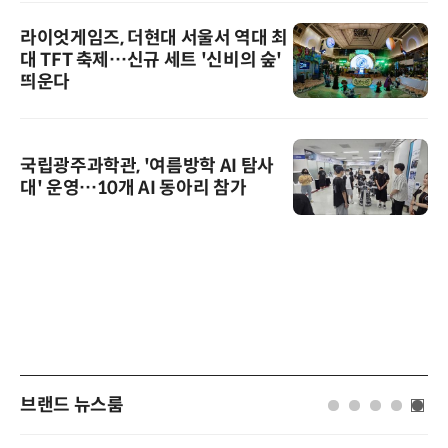
라이엇게임즈, 더현대 서울서 역대 최
대 TFT 축제…신규 세트 '신비의 숲'
띄운다
국립광주과학관, '여름방학 AI 탐사
대' 운영…10개 AI 동아리 참가
브랜드 뉴스룸