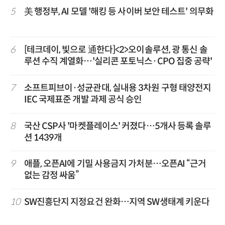
5
美 행정부, AI 모델 '해킹 등 사이버 보안 테스트' 의무화
6
[테크데이, 빛으로 通한다]<2>오이솔루션, 광 통신 솔
루션 수직 계열화…'실리콘 포토닉스·CPO 집중 공략'
7
소프트피브이·성균관대, 실내용 3차원 구형 태양전지
IEC 국제표준 개발 과제 공식 승인
8
국산 CSP사 '마켓플레이스' 커졌다…5개사 등록 솔루
션 1439개
9
애플, 오픈AI에 기밀 사용금지 가처분…오픈AI “근거
없는 감정 싸움”
10
SW진흥단지 지정요건 완화…지역 SW생태계 키운다