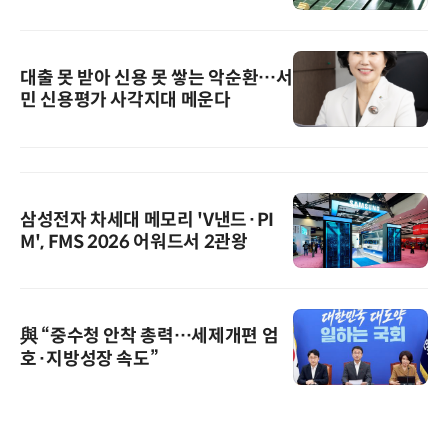
대출 못 받아 신용 못 쌓는 악순환…서
민 신용평가 사각지대 메운다
삼성전자 차세대 메모리 'V낸드·PI
M', FMS 2026 어워드서 2관왕
與 “중수청 안착 총력…세제개편 엄
호·지방성장 속도”