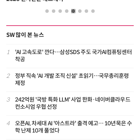
SW 많이 본 뉴스
1
'AI 고속도로' 깐다…삼성SDS 주도 국가AI컴퓨팅센터
착공
2
정부 직속 'AI 개발 조직 신설' 초읽기…국무총리훈령
제정
3
242억원 '국방 특화 LLM' 사업 한화·네이버클라우드
컨소시엄 우협 선정
4
오픈AI, 차세대 AI '아스트라' 출격 예고… 10년묵은 수
학 난제 10개 풀었다