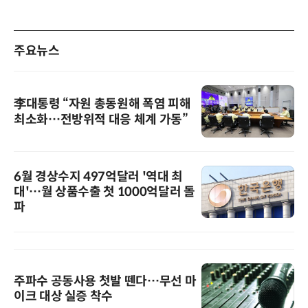
주요뉴스
李대통령 “자원 총동원해 폭염 피해
최소화…전방위적 대응 체계 가동”
6월 경상수지 497억달러 '역대 최
대'…월 상품수출 첫 1000억달러 돌
파
주파수 공동사용 첫발 뗀다…무선 마
이크 대상 실증 착수