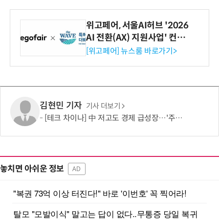
위고페어, 서울AI허브 '2026
AI 전환(AX) 지원사업' 컨소
시엄 선정
[위고페어] 뉴스룸 바로가기>
김현민 기자
기사 더보기
[테크 차이나] 中 저고도 경제 급성장…'주행 중 충전' 드론 인프라 주목
놓치면 아쉬운 정보
AD