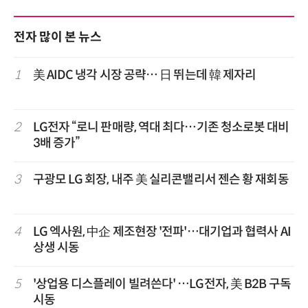
전자 많이 본 뉴스
1
美 AIDC 냉각 시장 공략… 日 뛰는데 韓 제자리
2
LG전자 “로니 판매량, 역대 최다…기존 청소로봇 대비
3배 증가”
3
구광모 LG 회장, 내주 美 실리콘밸리서 젠슨 황 재회동
4
LG 엑사원, 中企 제조현장 '전파'…대기업과 협력사 AI
상생 시동
5
'상업용 디스플레이 빌려쓴다' …LG전자, 美 B2B 구독
시동