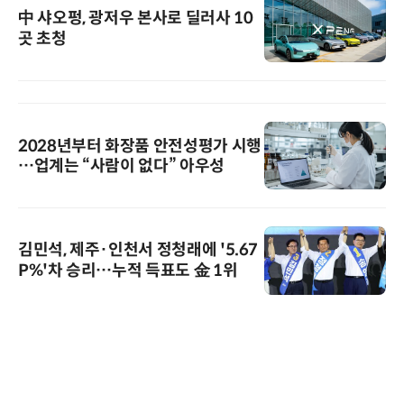
中 샤오펑, 광저우 본사로 딜러사 10
곳 초청
2028년부터 화장품 안전성평가 시행
…업계는 “사람이 없다” 아우성
김민석, 제주·인천서 정청래에 '5.67
P%'차 승리…누적 득표도 金 1위