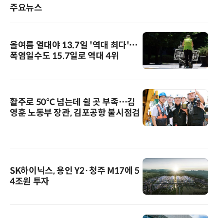
주요뉴스
올여름 열대야 13.7일 '역대 최다'…
폭염일수도 15.7일로 역대 4위
활주로 50℃ 넘는데 쉴 곳 부족…김
영훈 노동부 장관, 김포공항 불시점검
SK하이닉스, 용인 Y2·청주 M17에 5
4조원 투자