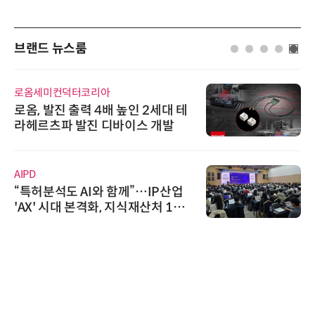
브랜드 뉴스룸
다래전략사업화센터
다래전략사업화센터, 'BIO USA 2
026'서 글로벌 빅파마와의 비즈니
스 미팅 지원…K-바이오 해외 진출
교두보 확보
씨앤에프시스템
씨앤에프시스템, 오웬스그룹과 공
공 ERP·DX 사업 협력
위고페어
위고페어, 서울AI허브 '2026 AI 전
환(AX) 지원사업' 컨소시엄 선정