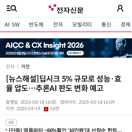
AI·SW
반도체
전자
모빌리티
통신
경제
전자
가전
[뉴스해설]딥시크 5% 규모로 성능·효
율 압도…추론AI 판도 변화 예고
발행일 : 2025-03-18 16:00
업데이트 : 2025-03-18 16:09
지면 :
2025-03-19
16면
[단독] 명품퍼터 ~60%할인 '10만원'대 선착순 한정판매!