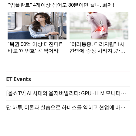
ET Events
[올쇼TV] AI 시대의 옵저버빌리티: GPU·LLM 모니터링부터 AI 기반 장애 대응까지 (8/11 생방송)
단 하루, 이론과 실습으로 하네스를 익히고 현업에 바로 쓰는 핸즈온 워크숍 (8/20)