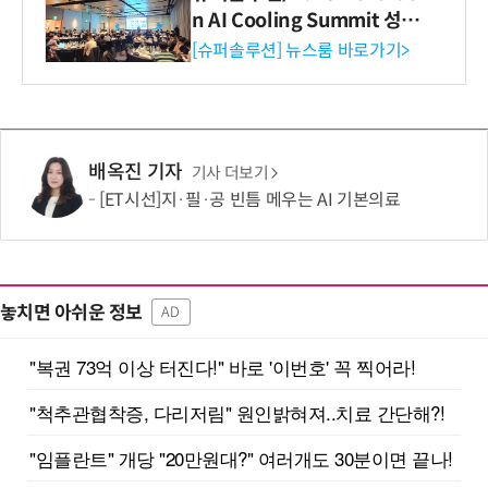
n AI Cooling Summit 성황
리 성료
[슈퍼솔루션] 뉴스룸 바로가기>
배옥진 기자
기사 더보기
[ET시선]지·필·공 빈틈 메우는 AI 기본의료
놓치면 아쉬운 정보
AD