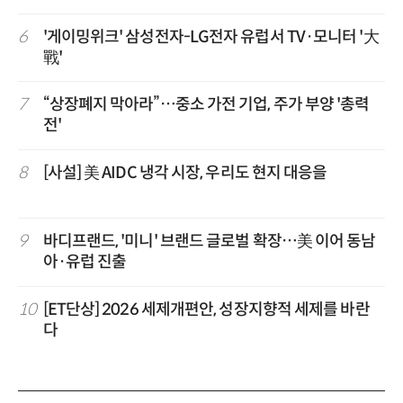
6
'게이밍위크' 삼성전자-LG전자 유럽서 TV·모니터 '大
戰'
7
“상장폐지 막아라”…중소 가전 기업, 주가 부양 '총력
전'
8
[사설] 美 AIDC 냉각 시장, 우리도 현지 대응을
9
바디프랜드, '미니' 브랜드 글로벌 확장…美 이어 동남
아·유럽 진출
10
[ET단상] 2026 세제개편안, 성장지향적 세제를 바란
다