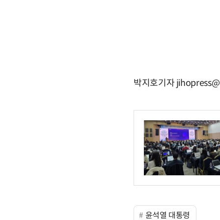
박지호기자 jihopress@
윤석열 대통령