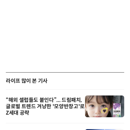
라이프 많이 본 기사
“해외 셀럽들도 붙인다”... 드림패치,
글로벌 트렌드 겨냥한 '모양반창고'로
Z세대 공략