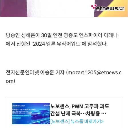
방송인 성해은이 30일 인천 영종도 인스파이어 아레나
에서 진행된 '2024 멜론 뮤직어워드'에 참석했다.
전자신문인터넷 이승훈 기자 (mozart1205@etnews.c
om)
노보센스, PWM 고주파 과도
간섭 난제 극복…차량용 전
류 감지 증폭기
[노보센스] 뉴스룸 바로가기>