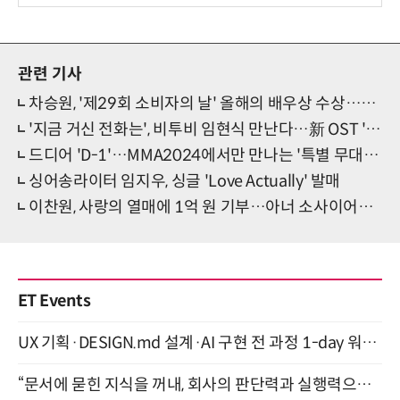
관련 기사
차승원, '제29회 소비자의 날' 올해의 배우상 수상…종횡무진 매력 조명
'지금 거신 전화는', 비투비 임현식 만난다…新 OST 'See The Light' 발매
드디어 'D-1'…MMA2024에서만 만나는 '특별 무대'는?!
싱어송라이터 임지우, 싱글 'Love Actually' 발매
이찬원, 사랑의 열매에 1억 원 기부…아너 소사이어티 가입
ET Events
UX 기획·DESIGN.md 설계·AI 구현 전 과정 1-day 워크숍 with Claude Code·Codex 9월 15일 개최
“문서에 묻힌 지식을 꺼내, 회사의 판단력과 실행력으로 바꾸다” (8/20)