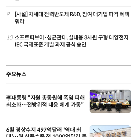
9
[사설] 차세대 전력반도체 R&D, 참여 대기업 파격 혜택
줘라
10
소프트피브이·성균관대, 실내용 3차원 구형 태양전지
IEC 국제표준 개발 과제 공식 승인
주요뉴스
李대통령 “자원 총동원해 폭염 피해
최소화…전방위적 대응 체계 가동”
6월 경상수지 497억달러 '역대 최
대'…월 상품수출 첫 1000억달러 돌