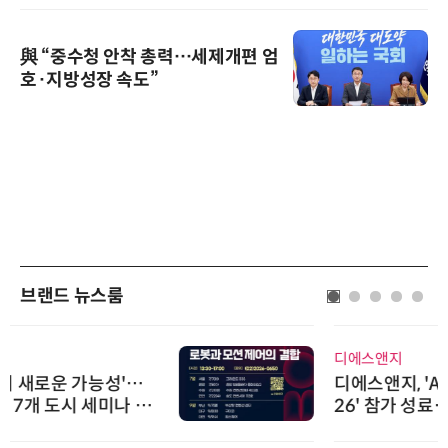
與 “중수청 안착 총력…세제개편 엄
호·지방성장 속도”
브랜드 뉴스룸
디에스앤지
디에스앤지, 'AI EXPO KOREA 20
26' 참가 성료… AI 전 생애주기 아
우르는 통합 솔루션 선봬