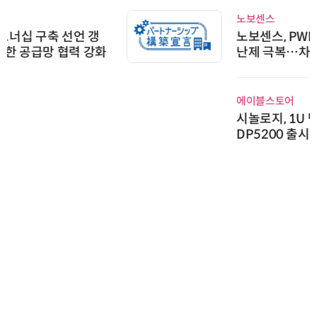
노보센스
노보센스, PWM 고주파 과도 간섭
난제 극복…차량용 전류 감지 증폭
기
에이블스토어
시놀로지, 1U 백업 어플라이언스
DP5200 출시