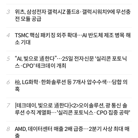
3
위츠, 삼성전자 갤럭시Z 폴드8·갤럭시워치9에 무선충
전 모듈 공급
4
TSMC 핵심 패키징 외주 확대…AI 반도체 제조 병목 해
소 기대
5
“AI, 빛으로 通한다”…25일 전자신문 '실리콘 포토닉
스·CPO' 테크데이 개최
6
檢, LG화학·한화솔루션 등 7개사 압수수색…담합 의
혹
7
[테크데이, 빛으로 通한다]<2>오이솔루션, 광 통신 솔
루션 수직 계열화…'실리콘 포토닉스·CPO 집중 공략'
8
AMD, 데이터센터 매출 2배 급증…2분기 사상 최대 매
출