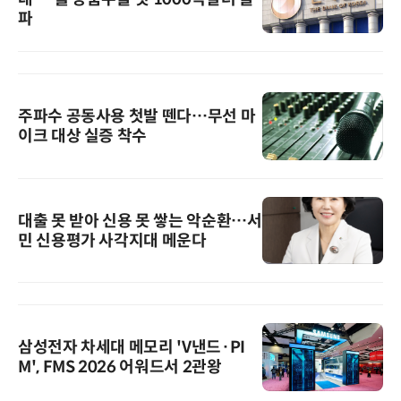
파
주파수 공동사용 첫발 뗀다…무선 마
이크 대상 실증 착수
대출 못 받아 신용 못 쌓는 악순환…서
민 신용평가 사각지대 메운다
삼성전자 차세대 메모리 'V낸드·PI
M', FMS 2026 어워드서 2관왕