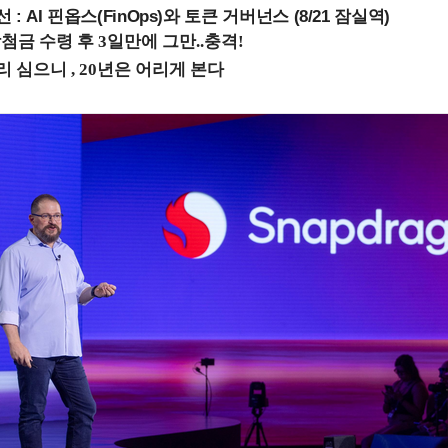
 : AI 핀옵스(FinOps)와 토큰 거버넌스 (8/21 잠실역)