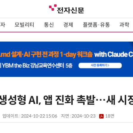
전자
모빌리티
통신
경제
플랫폼·유통
과학
“생성형 AI, 앱 진화 촉발…새 시
업데이트 : 2024-10-22 15:06
지면 :
2024-10-23
18면