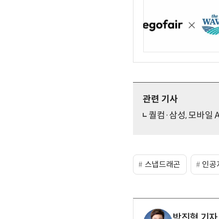
관련 기사
퀄컴·삼성, 모바일 
스냅드래곤
인공
박진형 기자