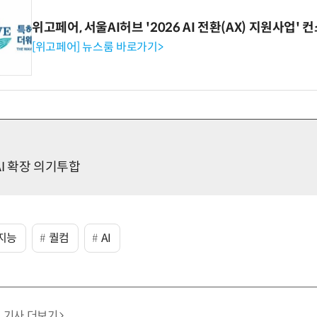
위고페어, 서울AI허브 '2026 AI 전환(AX) 지원사업'
[위고페어] 뉴스룸 바로가기>
AI 확장 의기투합
지능
퀄컴
AI
기사 더보기