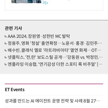
기>
관련 기사
AAA 2024, 장원영·성한빈 MC 발탁
정용주, 영화 '청설' 출연확정…노윤서·홍경·김민주와 호흡 예고
배수빈, 클래식 멜로 '라트라비아타' 열연 화제…OTT 공개 후 재조명
넷플릭스, '전,란' 보도스틸 공개…'강동원 vs. 박정민, 혼란 속 마주댄 칼끝'
엔플라잉 이승협, '연기감성 더한 스포티 록 비주얼' [화보]
ET Events
성과를 만드는 AI 에이전트 운영 전략 및 사례 8월 27일 개최