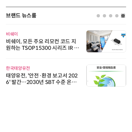
브랜드 뉴스룸
비쉐이
비쉐이, 모든 주요 리모컨 코드 지
원하는 TSOP15300 시리즈 IR 수
신기 출시
한국태양유전
태양유전, '안전·환경 보고서 202
6' 발간…2030년 SBT 수준 온실
가스 감축 추진