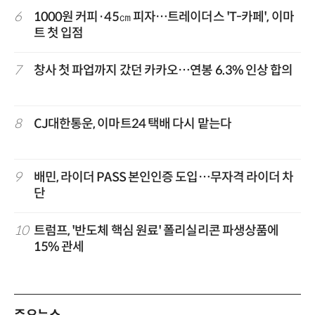
6
1000원 커피·45㎝ 피자…트레이더스 'T-카페', 이마
트 첫 입점
7
창사 첫 파업까지 갔던 카카오…연봉 6.3% 인상 합의
8
CJ대한통운, 이마트24 택배 다시 맡는다
9
배민, 라이더 PASS 본인인증 도입…무자격 라이더 차
단
10
트럼프, '반도체 핵심 원료' 폴리실리콘 파생상품에
15% 관세