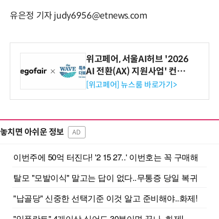
유은정 기자 judy6956@etnews.com
위고페어, 서울AI허브 '2026
AI 전환(AX) 지원사업' 컨소
시엄 선정
[위고페어] 뉴스룸 바로가기>
놓치면 아쉬운 정보
AD