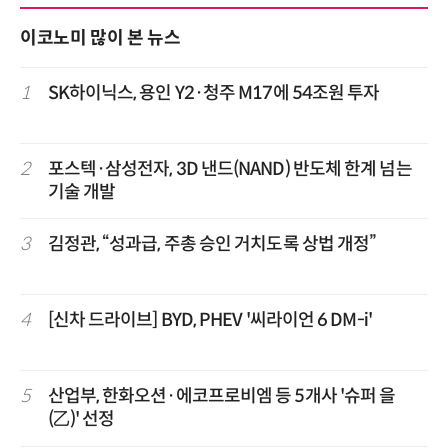
이코노미 많이 본 뉴스
1
SK하이닉스, 용인 Y2·청주 M17에 54조원 투자
2
포스텍·삼성전자, 3D 낸드(NAND) 반도체 한계 넘는
기술 개발
3
김정관, “성과급, 주총 승인 거치도록 상법 개정”
4
[신차 드라이브] BYD, PHEV '씨라이언 6 DM-i'
5
산업부, 한화오션·에코프로비엠 등 5개사 '슈퍼 을
(乙)' 선정