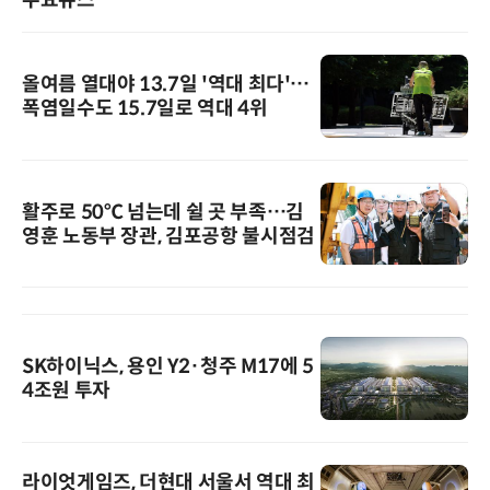
주요뉴스
올여름 열대야 13.7일 '역대 최다'…
폭염일수도 15.7일로 역대 4위
활주로 50℃ 넘는데 쉴 곳 부족…김
영훈 노동부 장관, 김포공항 불시점검
SK하이닉스, 용인 Y2·청주 M17에 5
4조원 투자
라이엇게임즈, 더현대 서울서 역대 최