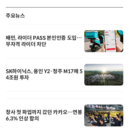
주요뉴스
배민, 라이더 PASS 본인인증 도입…
무자격 라이더 차단
SK하이닉스, 용인 Y2·청주 M17에 5
4조원 투자
창사 첫 파업까지 갔던 카카오…연봉
6.3% 인상 합의