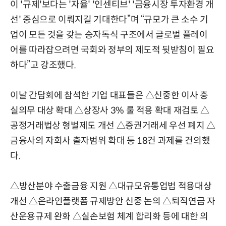
이 '규제'보다는 '자율' '인센티브' '금융시장 투자환경 개
선' 중심으로 이뤄지길 기대한다”며 “규모가 큰 소수 기
업이 모든 것을 갖는 승자독식 구조에서 글로벌 플레이
어를 따라잡으려면 국회와 정부의 제도적 뒷받침이 필요
하다”고 강조했다.
이날 간담회에 참석한 기업 대표들은 △신중한 이사 충
실의무 대상 확대 △상장사 3% 룰 적용 확대 재검토 △
공정거래법상 형벌제도 개선 △증권거래세 우선 폐지 △
금융사의 자회사 출자범위 확대 등 18건 과제를 건의했
다.
△방산분야 수출금융 지원 △대규모유통업법 적용대상
개선 △온라인플랫폼 규제방안 신중 논의 △퇴직연금 자
산운용규제 완화 △실손보험 체계 합리화 등에 대한 의