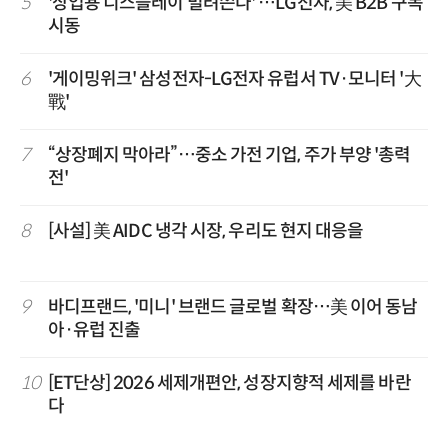
5
'상업용 디스플레이 빌려쓴다' …LG전자, 美 B2B 구독
시동
6
'게이밍위크' 삼성전자-LG전자 유럽서 TV·모니터 '大
戰'
7
“상장폐지 막아라”…중소 가전 기업, 주가 부양 '총력
전'
8
[사설] 美 AIDC 냉각 시장, 우리도 현지 대응을
9
바디프랜드, '미니' 브랜드 글로벌 확장…美 이어 동남
아·유럽 진출
10
[ET단상] 2026 세제개편안, 성장지향적 세제를 바란
다