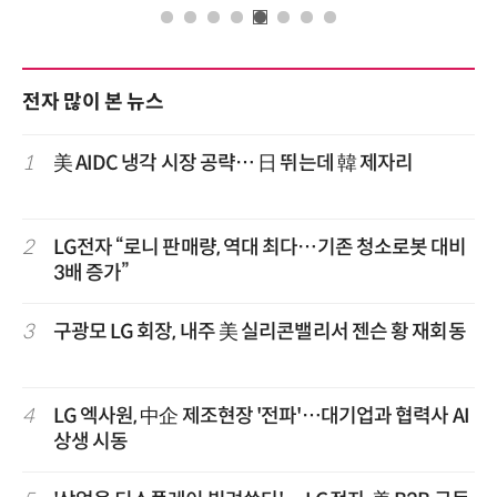
전자 많이 본 뉴스
1
美 AIDC 냉각 시장 공략… 日 뛰는데 韓 제자리
2
LG전자 “로니 판매량, 역대 최다…기존 청소로봇 대비
3배 증가”
3
구광모 LG 회장, 내주 美 실리콘밸리서 젠슨 황 재회동
4
LG 엑사원, 中企 제조현장 '전파'…대기업과 협력사 AI
상생 시동