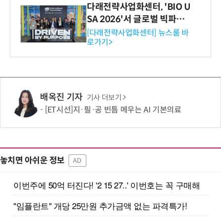
다래전략사업화센터, 'BIO U
SA 2026'서 글로벌 빅파마
와의 비즈니스 미팅 지원…K
[다래전략사업화센터] 뉴스룸 바
로가기>
-바이오 해외 진출 교두보 확
보
배옥진 기자
기사 더보기
[ET시선]지·필·공 빈틈 메우는 AI 기본의료
놓치면 아쉬운 정보
AD