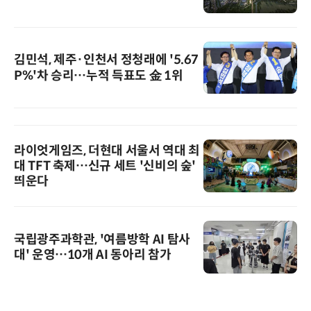
김민석, 제주·인천서 정청래에 '5.67
P%'차 승리…누적 득표도 金 1위
라이엇게임즈, 더현대 서울서 역대 최
대 TFT 축제…신규 세트 '신비의 숲'
띄운다
국립광주과학관, '여름방학 AI 탐사
대' 운영…10개 AI 동아리 참가