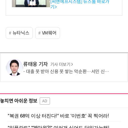
[씨앤에프시스템] 뉴스룸 바로가
기>
뉴타닉스
VM웨어
류태웅 기자
기사 더보기
대출 못 받아 신용 못 쌓는 악순환…서민 신용평가 사각지대 메운다
놓치면 아쉬운 정보
AD