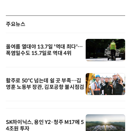
주요뉴스
올여름 열대야 13.7일 '역대 최다'…
폭염일수도 15.7일로 역대 4위
활주로 50℃ 넘는데 쉴 곳 부족…김
영훈 노동부 장관, 김포공항 불시점검
SK하이닉스, 용인 Y2·청주 M17에 5
4조원 투자