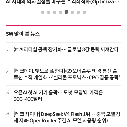
AI 시대의 의사결정을 바꾸는 수리최적화(Optimization): 실제 산업 적용 사례와 활용 전략
SW 많이 본 뉴스
1
韓 AI리더십 공백 장기화… 글로벌 3강 동력 꺼져간다
2
[테크데이, 빛으로 通한다]<2>오이솔루션, 광 통신 솔
루션 수직 계열화…'실리콘 포토닉스·CPO 집중 공략'
3
오픈AI 첫 AI 기기 윤곽…'도넛 모양'에 가격은
300~400달러
4
[테크 차이나] DeepSeek V4 Flash 1위… 중국 모델 강
세 지속(OpenRouter 주간 AI 모델 사용량 순위)