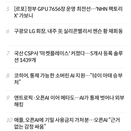
5
[르포] 정부 GPU 7656장 운영 최전선…'NHN 팩토리
X' 가보니
6
구광모 LG 회장, 내주 美 실리콘밸리서 젠슨 황 재회동
7
국산 CSP사 '마켓플레이스' 커졌다…5개사 등록 솔루
션 1439개
8
코히어, 통제 가능한 소버린 AI 지원…“韓이 아태 승부
처”
9
앤트로픽·오픈AI 이어 메타도…AI가 통제 벗어나 외부
해킹
10
애플, 오픈AI에 기밀 사용금지 가처분…오픈AI “근거
없는 감정 싸움”