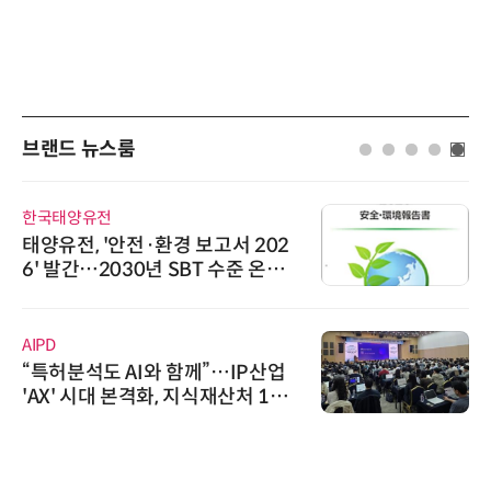
브랜드 뉴스룸
한국태양유전
태양유전, '안전·환경 보고서 202
6' 발간…2030년 SBT 수준 온실
가스 감축 추진
AIPD
“특허분석도 AI와 함께”…IP산업
'AX' 시대 본격화, 지식재산처 1호
AI IP데이터분석사 탄생