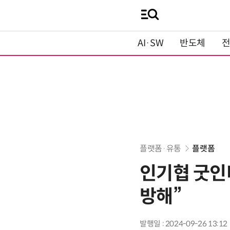
AI·SW
반도체
플랫폼·유통
플랫폼
인기협 굿인
방해”
발행일 : 2024-09-26 13:12