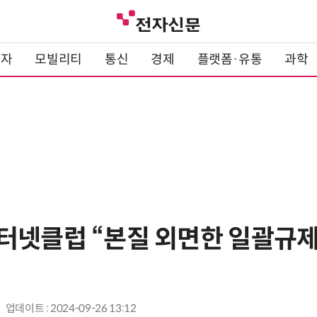
전자
모빌리티
통신
경제
플랫폼·유통
과학
터넷클럽 “본질 외면한 일괄규제,
업데이트 : 2024-09-26 13:12